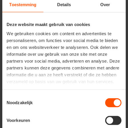
"Bescherming van de privacy" voor informatie met
Toestemming
Details
Over
betrekking tot het verzamelen en gebruiken van uw
gegevens.
Deze website maakt gebruik van cookies
Cookiebeleid
We gebruiken cookies om content en advertenties te
Deze website maakt gebruik van cookies. We gebruiken
personaliseren, om functies voor social media te bieden
cookies om content en advertenties te personaliseren,
en om ons websiteverkeer te analyseren. Ook delen we
om functies voor social media te bieden en om ons
informatie over uw gebruik van onze site met onze
websiteverkeer te analyseren. Ook delen we informatie
partners voor social media, adverteren en analyse. Deze
over uw gebruik van onze site met onze partners voor
partners kunnen deze gegevens combineren met andere
social media, adverteren en analyse. Deze partners
kunnen deze gegevens combineren met andere
informatie die u aan ze heeft verstrekt of die ze hebben
informatie die u aan ze heeft verstrekt of die ze hebben
verzameld op basis van uw gebruik van hun services.
verzameld op basis van uw gebruik van hun services.
Toestemmingsselectie
Cookies zijn kleine tekstbestanden die door websites
Noodzakelijk
kunnen worden gebruikt om
gebruikerservaringen efficiënter te maken. Volgens de
wet mogen wij cookies op uw apparaat opslaan als ze
Voorkeuren
strikt noodzakelijk zijn voor het gebruik van de site. Voor