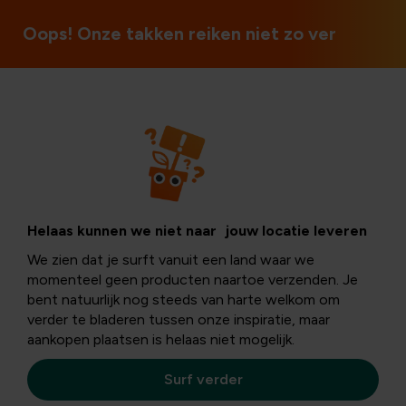
Open op zon- en feestdagen
Oops! Onze takken reiken niet zo ver
Helaas kunnen we niet naar jouw locatie leveren
Deze website is eigendom van en ontwikkeld door
We zien dat je surft vanuit een land waar we
FLORALUX DDZ NV, hierna ‘Floralux®’ genoemd, die
momenteel geen producten naartoe verzenden. Je
tevens instaat voor het besturen en het managen van
bent natuurlijk nog steeds van harte welkom om
deze website.
verder te bladeren tussen onze inspiratie, maar
Floralux® is een naamloze vennootschap, met zetel te
aankopen plaatsen is helaas niet mogelijk.
8890 Dadizele, Meensesteenweg 225.
Surf verder
Neem contact op via ons