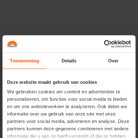
Toestemming
Details
Over
Deze website maakt gebruik van cookies
Floralux insect stop - 400 ml
We gebruiken cookies om content en advertenties te
personaliseren, om functies voor social media te bieden
Beschikbaar in de winkels
en om ons websiteverkeer te analyseren. Ook delen we
informatie over uw gebruik van onze site met onze
partners voor social media, adverteren en analyse. Deze
partners kunnen deze gegevens combineren met andere
informatie die u aan ze heeft verstrekt of die ze hebben