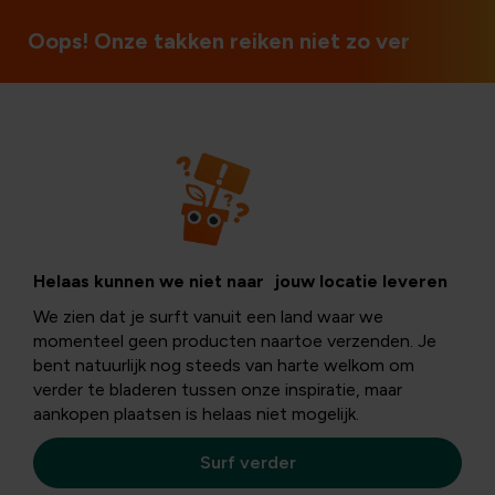
Open op zon- en feestdagen
Oops! Onze takken reiken niet zo ver
Producten
Tuingereedschap
Helaas kunnen we niet naar jouw locatie leveren
We zien dat je surft vanuit een land waar we
momenteel geen producten naartoe verzenden. Je
Ontdek het gemak van
hoogwaardig tuingereedschap
bent natuurlijk nog steeds van harte welkom om
voor een weelderige en perfect onderhouden tuin. Of je
verder te bladeren tussen onze inspiratie, maar
nu een gepassioneerde tuinier bent of net begint met
aankopen plaatsen is helaas niet mogelijk.
het creëren van jouw groene oase, onze producten
maken het werk efficiënter en plezieriger.
Surf verder