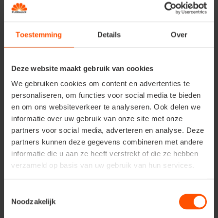
onze promoties, handige tuintips,
inspirerende creaties, nieuwigheden in
onze winkels, … Kortom, iets om elke
Toestemming
Details
Over
week naar uit te kijken, schrijf je snel in!
Inschrijven
Deze website maakt gebruik van cookies
We gebruiken cookies om content en advertenties te
personaliseren, om functies voor social media te bieden
en om ons websiteverkeer te analyseren. Ook delen we
informatie over uw gebruik van onze site met onze
partners voor social media, adverteren en analyse. Deze
partners kunnen deze gegevens combineren met andere
informatie die u aan ze heeft verstrekt of die ze hebben
Bekijk onze
verzameld op basis van uw gebruik van hun services.
openingsuren
Lees Meer
Toestemmingsselectie
Noodzakelijk
Schrijf je in op onze