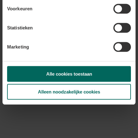
nieuwsbrief
Voorkeuren
Schrijf mij in
Statistieken
Volg ons op sociale
media
Marketing
Ontdek onze kanalen
Alle cookies toestaan
Alleen noodzakelijke cookies
Floralux is al meer dan 65 jaar een begrip in zowel België
als Frankrijk. Dat kan ook niet anders, als grootste en
leukste tuincentrum in België met 3 winkels gelegen in