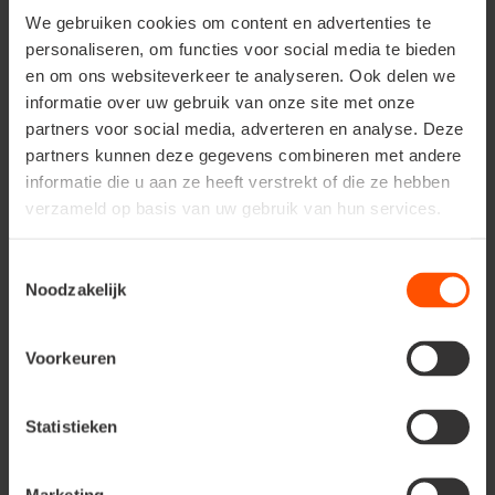
We gebruiken cookies om content en advertenties te
personaliseren, om functies voor social media te bieden
en om ons websiteverkeer te analyseren. Ook delen we
informatie over uw gebruik van onze site met onze
partners voor social media, adverteren en analyse. Deze
partners kunnen deze gegevens combineren met andere
Maar dieren zijn het meeste geholpen met voeding.
informatie die u aan ze heeft verstrekt of die ze hebben
Tijdens de winter vinden ze dit moeilijker zelf, dus een
verzameld op basis van uw gebruik van hun services.
voederbol in je tuin is een grote hulp voor veel
verschillende wilde diertjes. Ook al kunnen ze het niet
met zoveel woorden zeggen, ze zijn je allemaal heel
Toestemmingsselectie
dankbaar en zullen dit graag tonen met regelmatige
Noodzakelijk
verrassingsbezoekjes aan je tuin.
Voorkeuren
Benieuwd naar
Statistieken
onze