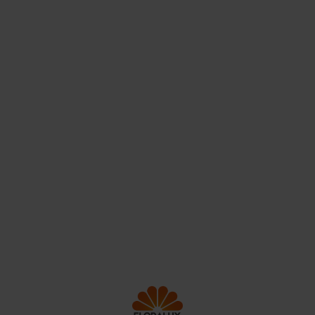
Floralux is al meer dan 65 jaar een begrip in zowel België
als Frankrijk. Dat kan ook niet anders, als grootste en
leukste tuincentrum in België met 3 winkels gelegen in
Dadizele, Ham en Sint-Pieters-Leeuw. In onze
tuincentra kan je steeds leuk en goedkoop mooie
decoratie en planten van topkwaliteit kopen.
Contact
Onze service
Jobs
Producten
Nieuws
Winkels
FAQ
Klantenkaart
Over ons
© Floralux
Disclaimer
Algemene voorwaarden