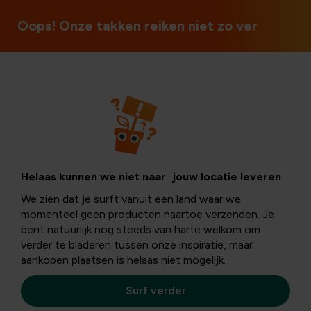
3 winkels in België
Oops! Onze takken reiken niet zo ver
Dier
Wildlife
Helaas kunnen we niet naar jouw locatie leveren
We zien dat je surft vanuit een land waar we
momenteel geen producten naartoe verzenden. Je
Bij Floralux houden we van dieren en dan bedoelen we
bent natuurlijk nog steeds van harte welkom om
niet alleen huisdieren. Ook vogels, egels, eekhoorns,…
verder te bladeren tussen onze inspiratie, maar
hebben ons hart gestolen. Daarom hebben we een ruim
aankopen plaatsen is helaas niet mogelijk.
aanbod producten om onze dierenvrienden in de vrije
natuur even hard te verwennen.
Surf verder