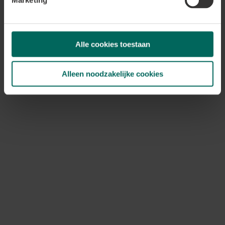
Marketing
activiteiten,
aanbiedingen en
Alle cookies toestaan
inspirerende
Alleen noodzakelijke cookies
tips?
Volg ons via social media