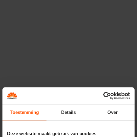
badjes in verschillende soorten en stijlen kiezen ze
daarvoor zeker en vast voor jouw tuin. Houd het bad
proper en ververs het water regelmatig zodat jouw tuin
op hun vaste route terecht komt.
Vooral tijdens de koude wintermaanden kunnen ze onze
hulp goed gebruiken. Sommige dieren hebben dan nood
aan een veilig plekje. Decoreer daarom je tuin met een
schuilhokje, nestkastje of voederhuisje.
Toestemming
Details
Over
Deze website maakt gebruik van cookies