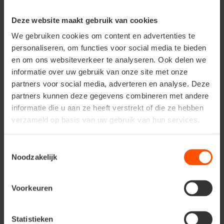
www.floralux.be
Google Analytics
Deze website maakt gebruik van cookies
Facebook Pixel
We gebruiken cookies om content en advertenties te
personaliseren, om functies voor social media te bieden
www.floralux.be:
First party cookies
en om ons websiteverkeer te analyseren. Ook delen we
Doel: de werking en het functione
website te verbeteren
informatie over uw gebruik van onze site met onze
Gegevens: je gedrag op onze webs
partners voor social media, adverteren en analyse. Deze
identificatiegegevens, voorkeuren
partners kunnen deze gegevens combineren met andere
geen gegevens blijvend bewaard, d
informatie die u aan ze heeft verstrekt of die ze hebben
identificatie kunnen leiden.
verzameld op basis van uw gebruik van hun services.
Geldigheid: Ze omvatten zowel ses
verstrijken na het sluiten van de pa
Toestemmingsselectie
permanente cookies die verstrijken 
Noodzakelijk
Voorkeuren
Google
Third-party cookies
Analytics
Doel: Analyse van je gebruik van 
Statistieken
je bij ons terechtkomt, welk toeste