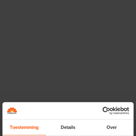
Onze cookies vervallen in de regel automatisch.
Onze cookies kunnen ook worden opgedeeld in:
First party cookies:
Deze cookies gaan uit van
onszelf. Ze regelen en onthouden bijv. de weergave
van de website in jouw voorkeurstaal of onthouden
de inhoud van een winkelmandje.
Third-party cookies:
Deze cookies gaan uit van
anderen. Ze worden vaak gebruikt om onlinegedrag
over verschillende websites heen te volgen, zoals bijv.
cookies geplaatst door Google, Twitter en Facebook.
Welke specifieke cookies
gebruiken wij?
Wij gebruiken de volgende cookies:
Toestemming
Details
Over