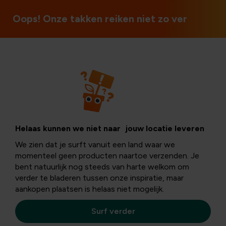
3 winkels in België
Oops! Onze takken reiken niet zo ver
Cookiebeleid
Helaas kunnen we niet naar jouw locatie leveren
We zien dat je surft vanuit een land waar we
momenteel geen producten naartoe verzenden. Je
Onze website gebruikt cookies
bent natuurlijk nog steeds van harte welkom om
verder te bladeren tussen onze inspiratie, maar
Onze Website
www.floralux.be
gebruikt cookies om de
aankopen plaatsen is helaas niet mogelijk.
werking ervan en jouw gebruikservaring te optimaliseren.
Door onze Website verder te gebruiken, word je geacht
Surf verder
ons Cookiebeleid te hebben aanvaard. Als je niet met