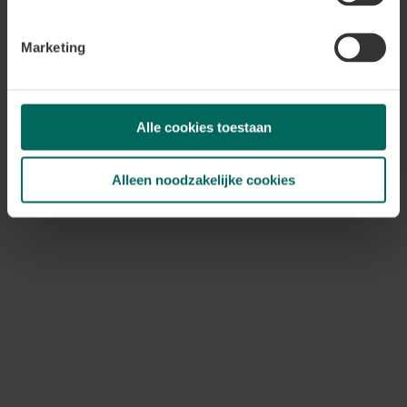
waar je onze Website bezoekt, enz
Wij hebben Google Analytics zo in
Marketing
vaststellingen van Google Analyti
met Google worden gedeeld
Type: Analytische cookies
Advertentiecookies indien gegeve
Alle cookies toestaan
met Google worden gedeeld
Gegevens: technische identificat
gedrag (zowel op onze website al
Alleen noodzakelijke cookies
websites). Wij hebben zelf geen t
verzamelde informatie, enkel tot d
voortkomende statistieken.
Geldigheid: Deze bevatten zowel s
cookies die verstrijken na 2 jaar.
Facebook-pixel
Doel:
Het afstemmen van onze ad
jouw voorkeuren