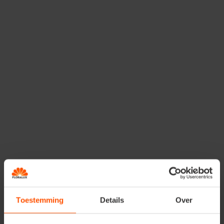
Soorten tuinplanten in
ons assortiment
Vaste tuinplanten vs.
seizoensplanten
Vaste tuinplanten zijn planten die een vaste waarde
vormen in je tuin. Je geniet er het jaar rond van. En dit
jaar na jaar zonder opnieuw te hoeven planten. Binnen
de vaste tuinplanten bestaat er enorm veel variatie in
maten, kleuren en geuren. Denk aan
haagplanten
,
bomen
, sierheesters, etc.
Seizoensplanten zijn éénjarige planten die tijdens een
Toestemming
Details
Over
bepaalde periode in het jaar aangeboden worden. Denk
aan voorjaarsbloeiers of herfstbloeiers. Ook hier weer