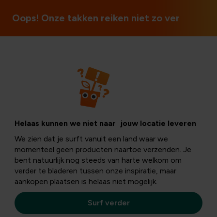
Open op zon- en feestdagen
Oops! Onze takken reiken niet zo ver
Producten
Tuinplanten
Helaas kunnen we niet naar jouw locatie leveren
We zien dat je surft vanuit een land waar we
momenteel geen producten naartoe verzenden. Je
Iedereen heeft graag een mooi aangelegde tuin om in te
bent natuurlijk nog steeds van harte welkom om
zitten en te genieten. Net zoals we decoratie in huis
verder te bladeren tussen onze inspiratie, maar
gebruiken om sfeer te scheppen, gebruiken we
aankopen plaatsen is helaas niet mogelijk.
tuinplanten om sfeer te scheppen buiten. Ons
uitgebreide aanbod
mooie tuinplanten
zorgt ervoor dat
Surf verder
je je tuin kan inrichten naar eigen smaak en voorkeuren.