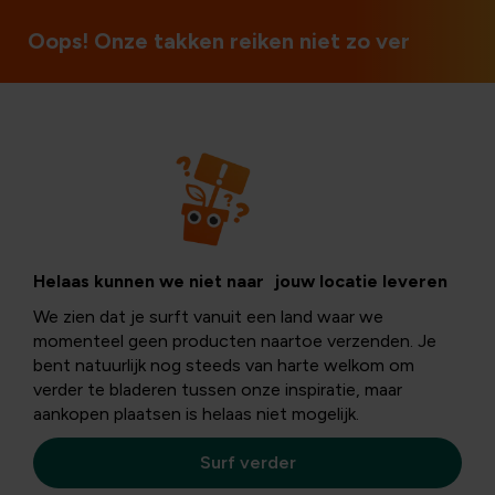
Oops! Onze takken reiken niet zo ver
Dieren
Egels aantrekken
Helaas kunnen we niet naar jouw locatie leveren
We zien dat je surft vanuit een land waar we
in de tuin
momenteel geen producten naartoe verzenden. Je
bent natuurlijk nog steeds van harte welkom om
verder te bladeren tussen onze inspiratie, maar
aankopen plaatsen is helaas niet mogelijk.
Wat leuker dan het gescharrel van een egelfamilie onder
je struik? Egels zorgen niet enkel voor heel wat leven in
Surf verder
de tuin, maar helpen je ook de (soms vervelende)
insecten- en slakkenpopulatie onder controle te houden.