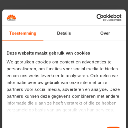
Toestemming
Details
Over
Deze website maakt gebruik van cookies
We gebruiken cookies om content en advertenties te
personaliseren, om functies voor social media te bieden
In het voorjaar
en om ons websiteverkeer te analyseren. Ook delen we
informatie over uw gebruik van onze site met onze
partners voor social media, adverteren en analyse. Deze
Zie je in het voorjaar hun snoetjes weer verschijnen?
partners kunnen deze gegevens combineren met andere
Bied ze dan ook terug wat lekkers aan.
Ze moeten nu
informatie die u aan ze heeft verstrekt of die ze hebben
aansterken en terug aan lichaamsgewicht winnen na hun
verzameld op basis van uw gebruik van hun services.
lange winterslaap om klaar te zijn voor de paartijd die er
binnenkort aankomt! De kans is groot dat ze het
egelhuisje ook de rest van het jaar zullen gebruiken als
Toestemmingsselectie