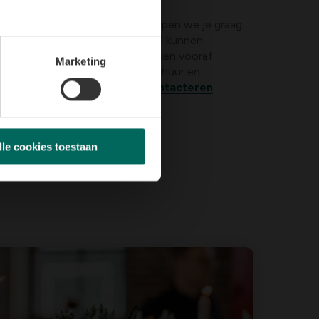
oemen, planten en decoratie helpen we je graag
vents en feesten.
In elke winkel kunnen
raties, boeketten en grafstukken vooraf
Marketing
ecifieke vragen over plantenverhuur en
 rechtstreeks jouw winkel te
contacteren
.
lle cookies toestaan