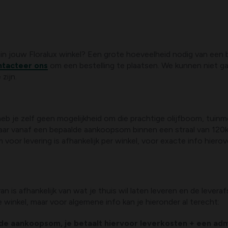
 in jouw Floralux winkel? Een grote hoeveelheid nodig van een 
tacteer ons
om een bestelling te plaatsen. We kunnen niet ga
zijn.
eb je zelf geen mogelijkheid om die prachtige olijfboom, tuinm
aar vanaf een bepaalde aankoopsom binnen een straal van 120km 
r levering is afhankelijk per winkel, voor exacte info hierov
van is afhankelijk van wat je thuis wil laten leveren en de lever
 winkel, maar voor algemene info kan je hieronder al terecht:
lde aankoopsom, je betaalt hiervoor leverkosten + een adm