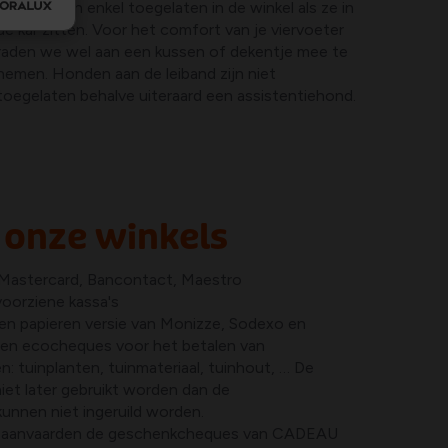
Honden zijn enkel toegelaten in de winkel als ze in
de kar zitten. Voor het comfort van je viervoeter
raden we wel aan een kussen of dekentje mee te
nemen. Honden aan de leiband zijn niet
toegelaten behalve uiteraard een assistentiehond.
 onze winkels
, Mastercard, Bancontact, Maestro
voorziene kassa's
le en papieren versie van Monizze, Sodexo en
en ecocheques voor het betalen van
: tuinplanten, tuinmateriaal, tuinhout, … De
et later gebruikt worden dan de
unnen niet ingeruild worden.
e aanvaarden de geschenkcheques van CADEAU