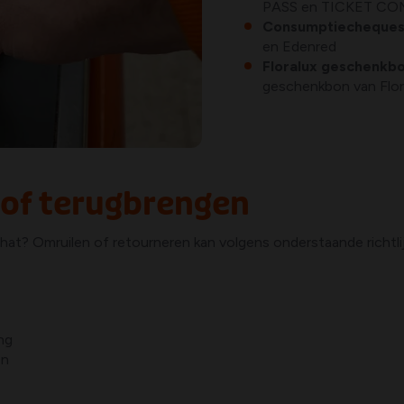
PASS en TICKET CO
Consumptiecheque
en Edenred
Floralux geschenkb
geschenkbon van Flor
 of terugbrengen
hat? Omruilen of retourneren kan volgens onderstaande richtl
ing
en