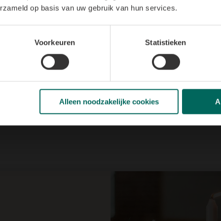
erzameld op basis van uw gebruik van hun services.
Met onze passie voor bl
bij het
aankleden van e
bloemstukken, bloemdeco
Voorkeuren
Statistieken
besteld worden. Voor sp
decoraties vragen we je
Alleen noodzakelijke cookies
A