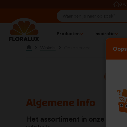
3 w
Producten
Inspiratie
Winkels
Onze service
Oops!
Onz
Algemene info
Het assortiment in onze