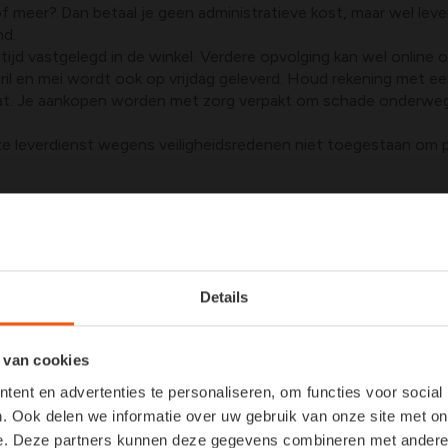
 meer? Dan betaal je geen administratieve kost, maar wel lev
nd.
tijd vastgelegd in de winkel. Verdere opvolging kan wel online 
il en mei wordt ook op vrijdag geleverd. Houd rekening met ee
gaat. Je aankopen worden met zorg verpakt om schade onderweg 
nze leverdienst wegens veiligheidsredenen niet toegestaan om 
e voeren in functie van toegankelijkheid van de wegen tot de 
Details
 van cookies
Bloemen e
ent en advertenties te personaliseren, om functies voor social
. Ook delen we informatie over uw gebruik van onze site met on
feesten e
e. Deze partners kunnen deze gegevens combineren met andere i