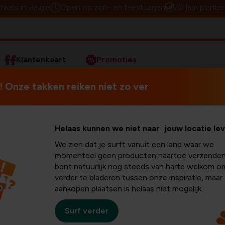
inkels in België
Open op zon- en feestdagen
70 jaar plante
Klantenkaart
Promoties
 Onze takken reiken niet zo ver
e service
Helaas kunnen we niet naar jouw locatie le
We zien dat je surft vanuit een land waar we
momenteel geen producten naartoe verzenden
bent natuurlijk nog steeds van harte welkom o
verder te bladeren tussen onze inspiratie, maar
aankopen plaatsen is helaas niet mogelijk.
Geschenken inpakken
Surf verder