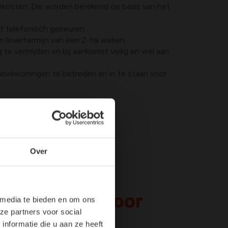
erkosten. Die worden berekend op basis van het
of telefonisch gebeuren.
n levertermijn van een 2-tal weken.
te vermijden en bij aankomst veilig en wel aan
privéwoningen te betreden en in te staan voor
leverplaats.
Over
n decoratie voor
 media te bieden en om ons
ze partners voor social
n events
nformatie die u aan ze heeft