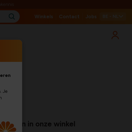
nkennis
Winkels
Contact
Jobs
BE - NL
veren
. Je
m
Honden in onze winkel