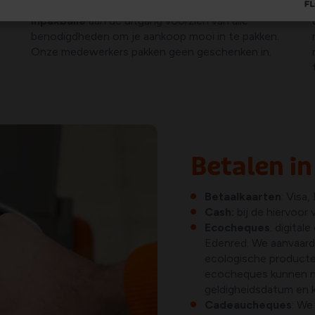
In al onze winkels staat een
self-service
inpakbalie
aan de uitgang voorzien van alle
benodigdheden om je aankoop mooi in te pakken.
Onze medewerkers pakken geen geschenken in.
Betalen in
Betaalkaarten
: Visa
Cash:
bij de hiervoor 
Ecocheques
: digita
Edenred. We aanvaard
ecologische producten
ecocheques kunnen ni
geldigheidsdatum en k
Cadeaucheques
: W