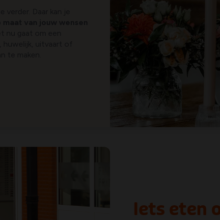
e verder. Daar kan je
p maat van jouw wensen
t nu gaat om een
huwelijk, uitvaart of
an te maken.
Iets eten o