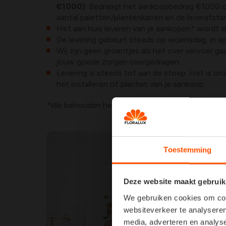
€1000)
. Bedraagt het aankoopbedrag €1000 of
aantal paletten/plantenkarren en de leverafsta
Het aan huis leveren van je aankopen* wordt al
De levering gebeurt steeds op woensdag, in apr
Wij zijn geen groentjes als het over vervoer 
jouw goede zorgen overgedragen.
Levering is steeds tot aan de stoep. Het is o
het installeren of planten van je aankoop.
*We behouden het recht om een levering niet uit t
Toestemming
Deze website maakt gebruik
We gebruiken cookies om cont
websiteverkeer te analyseren
media, adverteren en analys