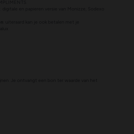
MPLIMENTS.
s
: digitale en papieren versie van Monizze, Sodexo
on
: uiteraard kan je ook betalen met je
alux
ijnen. Je ontvangt een bon ter waarde van het