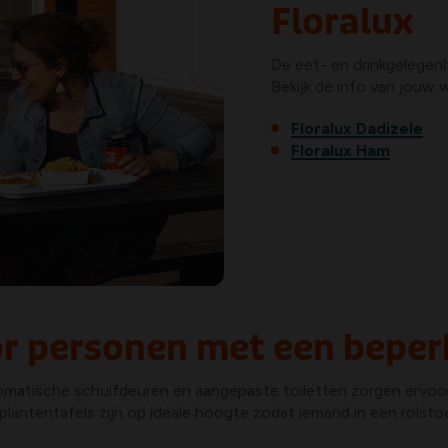
Floralux
De eet- en drinkgelegenh
Bekijk de info van jouw 
Floralux Dadizele
Floralux Ham
or personen met een beper
omatische schuifdeuren en aangepaste toiletten zorgen ervoo
lantentafels zijn op ideale hoogte zodat iemand in een rolstoel