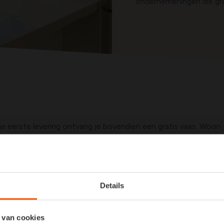
ondernemeningen die graa
j je eerste levering ontvang je bovendien een gratis vaas. Woon 
e hoogstpersoonlijk afgeleverd
door één van onze eigen me
ervoor dat jouw boeketje in alle veiligheid tot jouw voordeur r
Details
 van cookies