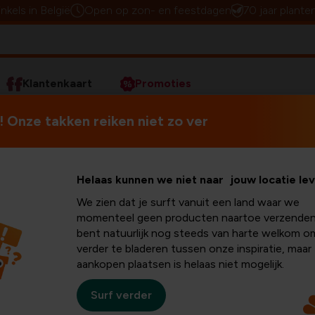
inkels in België
Open op zon- en feestdagen
70 jaar plante
Klantenkaart
Promoties
 Onze takken reiken niet zo ver
Van een prachtige eyecatche
Helaas kunnen we niet naar jouw locatie le
jouw onderneming. Bloemen k
We zien dat je surft vanuit een land waar we
op ieders gezicht toveren.
lux
momenteel geen producten naartoe verzenden
bent natuurlijk nog steeds van harte welkom o
Kies voor een abonnement waa
verder te bladeren tussen onze inspiratie, maar
nement*
opnieuw verrassen door onz
aankopen plaatsen is helaas niet mogelijk.
abonnement en verwen hen m
van opfleuren.
Surf verder