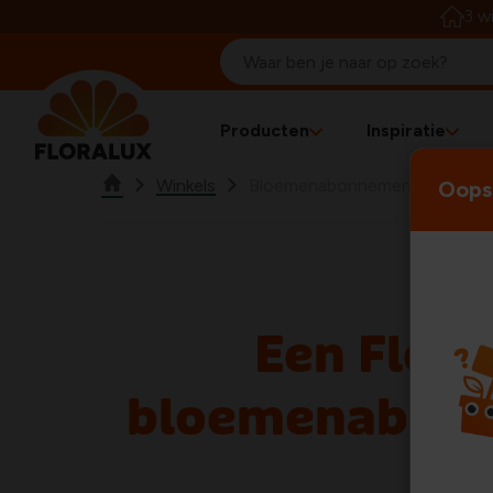
3 w
Producten
Inspiratie
Winkels
Bloemenabonnement
Oops!
Een Flora
bloemenabon