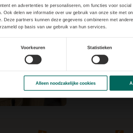
ent en advertenties te personaliseren, om functies voor social
Samen mak
. Ook delen we informatie over uw gebruik van onze site met on
e. Deze partners kunnen deze gegevens combineren met andere i
van
erzameld op basis van uw gebruik van hun services.
Staan we binnenkort met 
bloemetjes zometeen nie
Voorkeuren
Statistieken
events-dadizele@fl
0473/ 96 01 00
Alleen noodzakelijke cookies
A