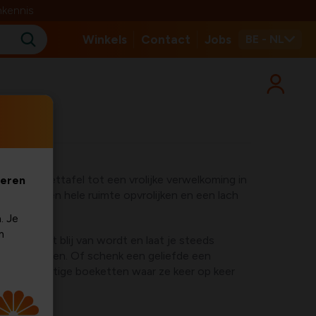
nkennis
Winkels
Contact
Jobs
BE - NL
r op de eettafel tot een vrolijke verwelkoming in
veren
unnen een hele ruimte opvrolijken en een lach
. Je
m
r jij echt blij van wordt en laat je steeds
e bloemisten. Of schenk een geliefde een
et prachtige boeketten waar ze keer op keer