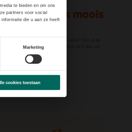
 media te bieden en om ons
en we er iets moois
ze partners voor social
nformatie die u aan ze heeft
een vers boeket bij jou voor de deur? Zet jij de
t buiten, maar binnen? Contacteer ons dan op:
Marketing
oralux.be
lle cookies toestaan