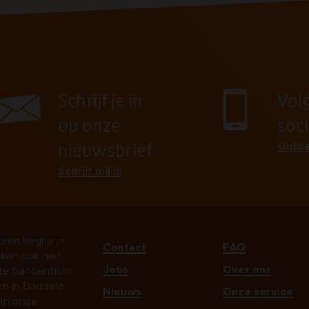
Schrijf je in
Vol
op onze
soc
Ontde
nieuwsbrief
Schrijf mij in
 een begrip in
Contact
FAQ
t kan ook niet
Jobs
Over ons
ste tuincentrum
n in Dadizele,
Nieuws
Onze service
In onze