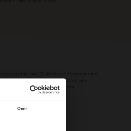
g hun zaak in bloei zetten.
je in een straal van 20 kilometer of minder rond
dewerkers. Woon je verder dan 20km van
aakt, maar vragen hiervoor een kleine
Over