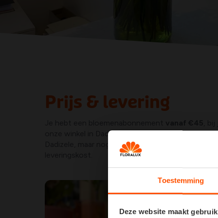
Prijs & levering
Je hebt een bloemenabonnement
vanaf €45
, bi
onze winkel in Dadizele? Dan wordt
jouw boeketj
Dadizele, maar nog steeds in de regio? We zorgen 
leveringskost.
Toestemming
Deze website maakt gebruik