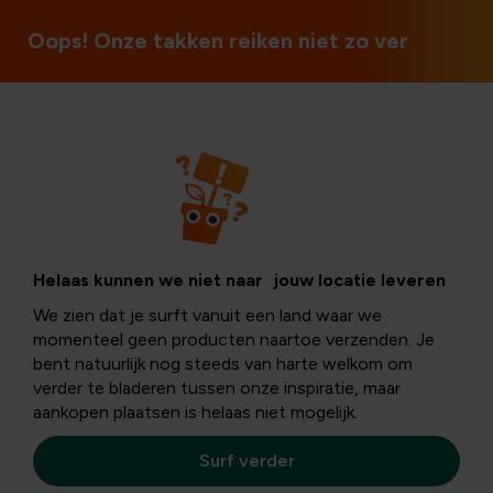
Ouvert le dimanche et les jours fériés
Oops! Onze takken reiken niet zo ver
Helaas kunnen we niet naar jouw locatie leveren
Le présent site web est développé par FLORALUX SA,
We zien dat je surft vanuit een land waar we
dénommée ci-après "Floralux®", qui est également
momenteel geen producten naartoe verzenden. Je
responsable de la gestion et de l’organisation du site.
bent natuurlijk nog steeds van harte welkom om
Floralux® est une société anonyme dont le siège est
verder te bladeren tussen onze inspiratie, maar
établi à 8890 Dadizele, Meensesteenweg 225.
aankopen plaatsen is helaas niet mogelijk.
contactez-nous via notre
formulaire de contact
Surf verder