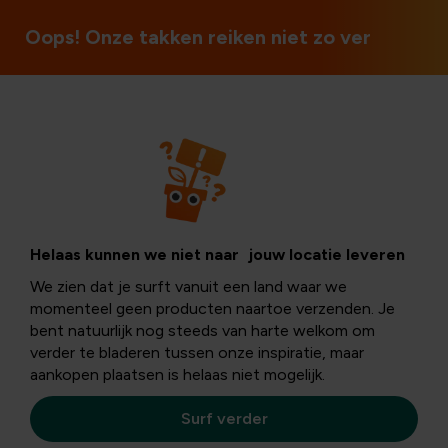
Oops! Onze takken reiken niet zo ver
Contactez-nous
Helaas kunnen we niet naar jouw locatie leveren
We zien dat je surft vanuit een land waar we
momenteel geen producten naartoe verzenden. Je
Notre service client est à votre écoute !
Remplissez
bent natuurlijk nog steeds van harte welkom om
vos coordonnées ci-dessous
et nous vous répondrons
verder te bladeren tussen onze inspiratie, maar
dans les plus brefs délais.
Ainsi, nous pourrons vous
aankopen plaatsen is helaas niet mogelijk.
aider
rapidement et efficacement.
N’hésitez pas à
consulter d’abord notre
foire aux questions
. Vous y
Surf verder
trouverez peut-être directement la réponse à votre