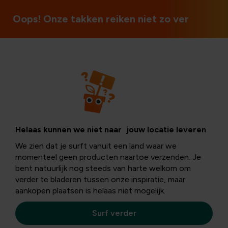
Ouvert le dimanche et les jours fériés
Oops! Onze takken reiken niet zo ver
Nouvelles
Helaas kunnen we niet naar jouw locatie leveren
We zien dat je surft vanuit een land waar we
momenteel geen producten naartoe verzenden. Je
bent natuurlijk nog steeds van harte welkom om
verder te bladeren tussen onze inspiratie, maar
aankopen plaatsen is helaas niet mogelijk.
Nos derniers articles
Surf verder