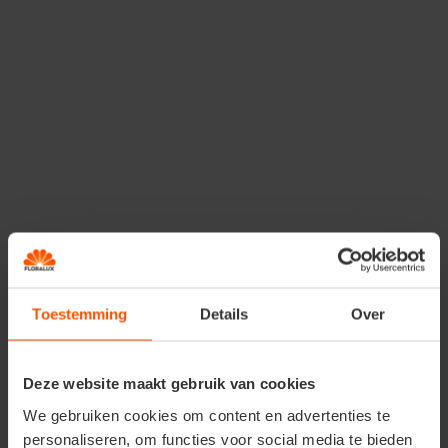
Une journée plantastique
Vous êtes déjà un jardinier chevronné ou est-ce
que votre main verte doit encore croître un peu ?
Ne perdez pas de temps et planifiez dès
maintenant votre participation à la Journée
plantastique !
Toestemming
Details
Over
Deze website maakt gebruik van cookies
We gebruiken cookies om content en advertenties te
personaliseren, om functies voor social media te bieden