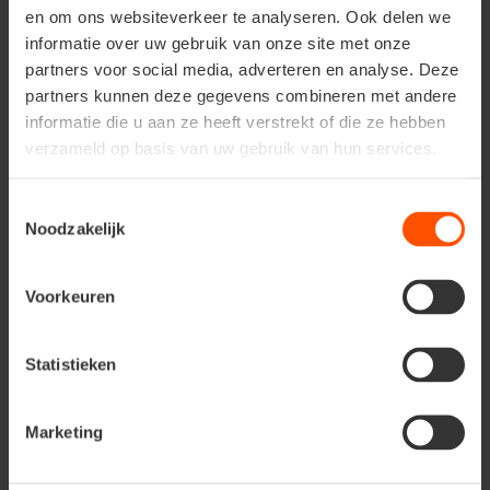
en om ons websiteverkeer te analyseren. Ook delen we
informatie over uw gebruik van onze site met onze
partners voor social media, adverteren en analyse. Deze
partners kunnen deze gegevens combineren met andere
informatie die u aan ze heeft verstrekt of die ze hebben
verzameld op basis van uw gebruik van hun services.
Toestemmingsselectie
Noodzakelijk
Fête des mères à Floralux
Voorkeuren
Dadizele
Cette semaine, nous fêtons à nouveau nos
Statistieken
mamans. Notre boutique de fleurs coupées
entièrement renouvelée, sera exceptionnellement
Marketing
accessible dès 7h du matin le dimanche 14 mai, de
quoi vous garantir les plus beaux bouquets pour la
fête des mères !