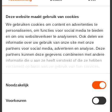
Gelukkig zijn er enkele maatregelen die we kunnen
nemen om dit tegen te gaan.
Deze website maakt gebruik van cookies
Wanneer
luizenplagen
opduiken, is het belangrijk om
We gebruiken cookies om content en advertenties te
snel te handelen.
Biologische bestrijdingsmiddelen
op
personaliseren, om functies voor social media te bieden
basis van pyrethrum of koolzaadolie zijn effectieve
en om ons websiteverkeer te analyseren. Ook delen we
opties. Daarnaast kunnen zelfgemaakte remedies zoals
brandnetelthee
of een mengsel van azijn en zeep
informatie over uw gebruik van onze site met onze
helpen om bladluizen af te weren.
partners voor social media, adverteren en analyse. Deze
partners kunnen deze gegevens combineren met andere
Om
bacteriën en schimmels
te voorkomen, is het
informatie die u aan ze heeft verstrekt of die ze hebben
essentieel om onze planten te versterken. Door ze goed
verzameld op basis van uw gebruik van hun services.
te voeden en te behandelen met gesteentemeel zoals
basalt- of lavameel
, kunnen we hun natuurlijke
Toestemmingsselectie
afweersysteem versterken. Deze poeders bevatten
Noodzakelijk
kiezelzuur en sporenelementen die de bladeren sterker
maken en de zuurgraad verhogen, waardoor de
planten
beter bestand zijn tegen ziektes
. Het gelijkmatig
Voorkeuren
verstuiven van het meel op vochtige planten is een
effectieve methode. Met deze preventieve maatregelen