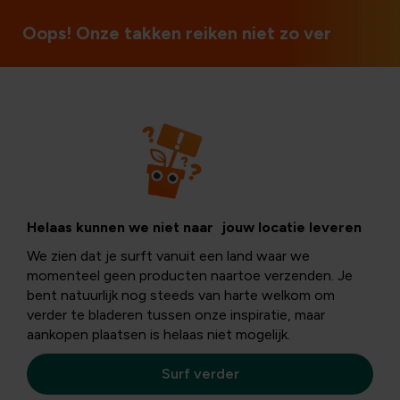
Open op zon- en feestdagen
Oops! Onze takken reiken niet zo ver
Tuin
Mei is de
Helaas kunnen we niet naar jouw locatie leveren
We zien dat je surft vanuit een land waar we
moestuinmaand!
momenteel geen producten naartoe verzenden. Je
bent natuurlijk nog steeds van harte welkom om
verder te bladeren tussen onze inspiratie, maar
aankopen plaatsen is helaas niet mogelijk.
In deze periode nemen we traditioneel
afscheid van de
IJsheiligen
. Dit betekent dat de kans op nachtvorst na
Surf verder
de vijftiende van mei in theorie verdwijnt, waardoor je
alles veilig buiten kunt zetten. Echter, in de praktijk is het