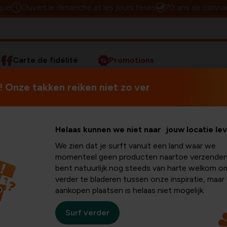
que
Ouvert le dimanche et les jours fériés
70 ans de connai
Carte de fidélité
Promotions
ces pour un gazon vert
 Onze takken reiken niet zo ver
Helaas kunnen we niet naar jouw locatie le
We zien dat je surft vanuit een land waar we
momenteel geen producten naartoe verzenden
bent natuurlijk nog steeds van harte welkom o
verder te bladeren tussen onze inspiratie, maar
aankopen plaatsen is helaas niet mogelijk.
 une
Surf verder