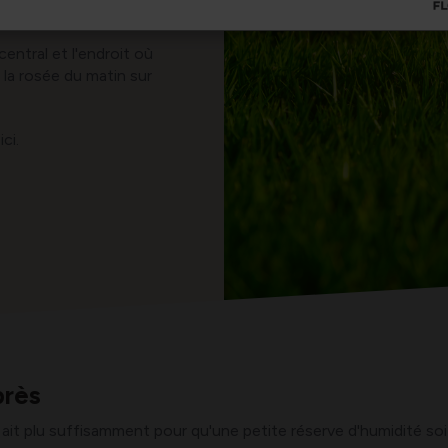
entral et l'endroit où
 la rosée du matin sur
ci.
près
 ait plu suffisamment pour qu'une petite réserve d'humidité soit