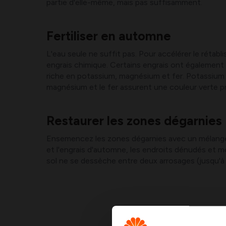
partie d'elle-même, mais pas suffisamment.
Fertiliser en automne
L'eau seule ne suffit pas. Pour accélérer le rétab
engrais chimique. Certains engrais ont également 
riche en potassium, magnésium et fer. Potassium p
magnésium et le fer assurent une couleur verte pr
Restaurer les zones dégarnies
Ensemencez les zones dégarnies avec un mélange d
et l'engrais d'automne, les endroits dénudés et mo
sol ne se dessèche entre deux arrosages (jusqu'