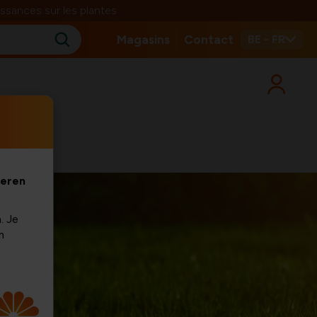
ssances sur les plantes
Magasins
Contact
BE - FR
veren
. Je
m