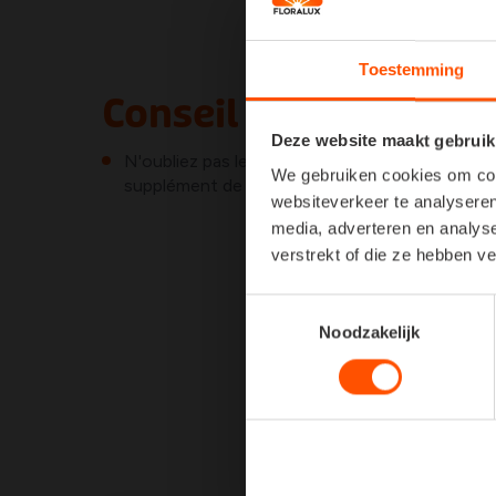
Toestemming
Conseil
Deze website maakt gebruik
N'oubliez pas le chaulage. Un pH optimal favori
We gebruiken cookies om cont
supplément de magnésium assure une couleur 
websiteverkeer te analyseren
media, adverteren en analys
verstrekt of die ze hebben v
Toestemmingsselectie
Noodzakelijk