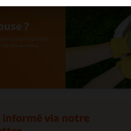
ouse ?
otes qu'il est important
 le faire au mieux.
 informé via notre