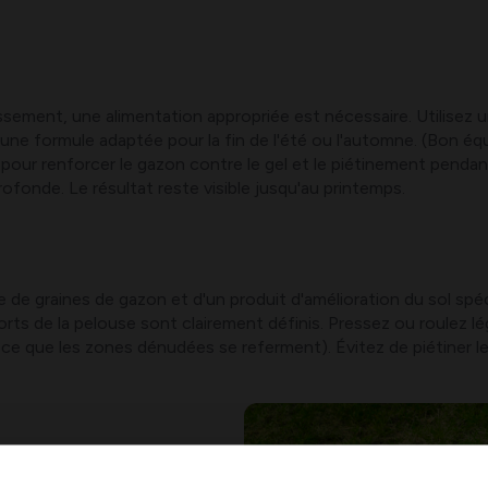
lissement, une alimentation appropriée est nécessaire. Utilisez
une formule adaptée pour la fin de l'été ou l'automne. (Bon é
our renforcer le gazon contre le gel et le piétinement pendant 
ofonde. Le résultat reste visible jusqu'au printemps.
e graines de gazon et d'un produit d'amélioration du sol spéc
rts de la pelouse sont clairement définis. Pressez ou roulez lé
à ce que les zones dénudées se referment). Évitez de piétiner