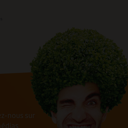
os
ez-nous sur
médias