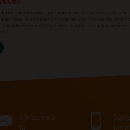
tter
sletter hebdomadaire, nous partageons nos promotions, des
inage utiles, des créations inspirantes, des nouveautés dans n
ref, quelque chose à attendre avec impatience chaque semaine,
ite !
S'inscrire à
Suiv
la
les 