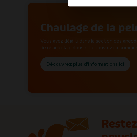
Chaulage de la pel
Vous avez déjà lu dans la section des anecd
de chauler la pelouse. Découvrez ici comment
Découvrez plus d'informations ici
Restez