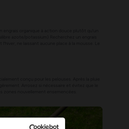
 un engrais organique à action douce plutôt qu'un
quilibre azote/potassium) Recherchez un engrais
l'hiver, ne laissant aucune place à la mousse. Le
ialement conçu pour les pelouses. Après la pluie
gèrement. Arrosez si nécessaire et évitez que le
 les zones nouvellement ensemencées.