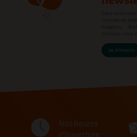
newsle
Dans notre new
conseils de jard
magasins, ... B
inscrivez-vous v
Je m'inscris
Nos heures
d'ouverture