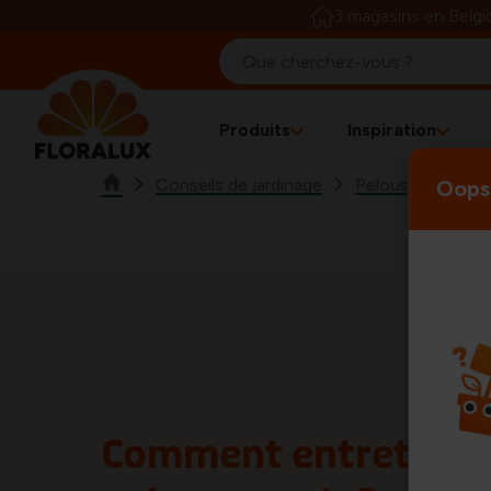
3 magasins en Belgi
Produits
Inspiration
Conseils de jardinage
Pelouse
Astu
Oops!
Comment entretenir