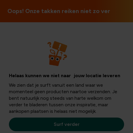
Ouvert le dimanche et les jours fériés
Oops! Onze takken reiken niet zo ver
Pelouse
Comment chauler
Helaas kunnen we niet naar jouw locatie leveren
We zien dat je surft vanuit een land waar we
ma pelouse?
momenteel geen producten naartoe verzenden. Je
bent natuurlijk nog steeds van harte welkom om
verder te bladeren tussen onze inspiratie, maar
aankopen plaatsen is helaas niet mogelijk.
Le gazon, comme les autres plantes, a besoin de lumière,
d'eau et aussi de suffisamment de nutriments. Il faut
Surf verder
donc essayer de chauler la pelouse régulièrement.