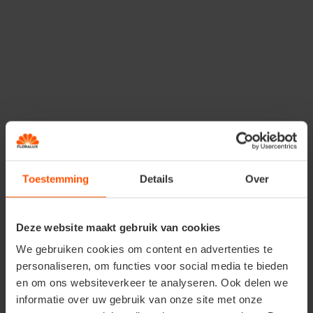
Comment chauler la
Toestemming
Details
Over
pelouse?
Pour le meilleur chaulage de la pelouse, tenez compte de
Deze website maakt gebruik van cookies
la règle suivante: appliquez une dose de 1-1.5 kg par 10m².
We gebruiken cookies om content en advertenties te
La meilleure façon de chauler, c’est d’épandre la chaux
personaliseren, om functies voor social media te bieden
dans deux directions. L’emploi d’un épandeur facilite le
en om ons websiteverkeer te analyseren. Ook delen we
chaulage de la pelouse. Afin de maintenir le taux d’acidité
informatie over uw gebruik van onze site met onze
idéale et de lutter efficacement contre la mousse, il faut