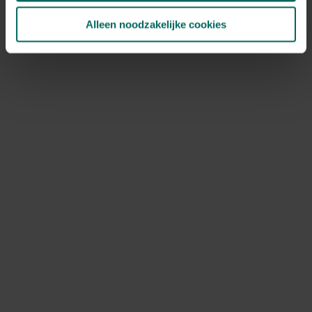
Ne tondez jamais trop ras! La plupart des types de
Alleen noodzakelijke cookies
gazons doivent être tondus à
une hauteur minimale de
3 cm.
En automne, il vaut mieux tondre la pelouse à plus
de 3 centimètres.
La pelouse en
automne
Vous vous demandez ce que vous pouvez
faire d'autre avec votre pelouse en
automne?
Pour en savoir plus, cliquez-ici