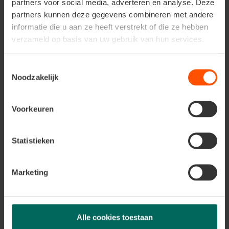
un chaulage annuel. En cas de mousse excessive dans la
partners voor social media, adverteren en analyse. Deze
pelouse, vous pouvez rechauler au printemps.
partners kunnen deze gegevens combineren met andere
informatie die u aan ze heeft verstrekt of die ze hebben
verzameld op basis van uw gebruik van hun services.
Toestemmingsselectie
Noodzakelijk
Voorkeuren
Statistieken
Marketing
Astuces
Alle cookies toestaan