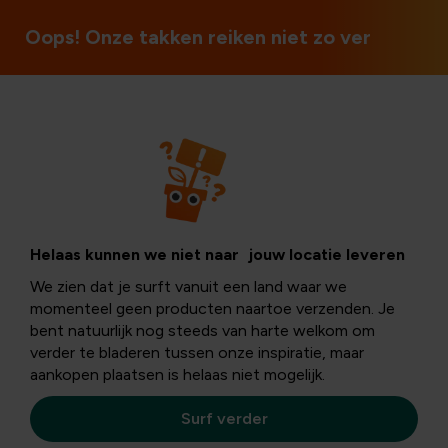
Ouvert le dimanche et les jours fériés
Oops! Onze takken reiken niet zo ver
Entretien
Travaux de
Helaas kunnen we niet naar jouw locatie leveren
We zien dat je surft vanuit een land waar we
jardinage en
momenteel geen producten naartoe verzenden. Je
bent natuurlijk nog steeds van harte welkom om
verder te bladeren tussen onze inspiratie, maar
automne
aankopen plaatsen is helaas niet mogelijk.
Surf verder
En ce moment, nous profitons encore de notre jardin