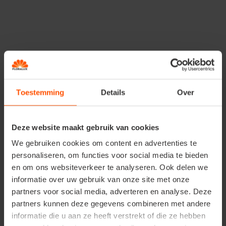
Le jardin d'ornement
Jardinières
Toestemming
Details
Over
Profitez des dernières fleurs d'été
en enlevant les
fleurs fanées. Cela permet de garder tout bien rangé.
Deze website maakt gebruik van cookies
Les jardinières d'été peuvent également être
We gebruiken cookies om content en advertenties te
transformées en jardinières d’ automne. Pensez aux
buissons à feuilles persistantes, aux fleurs d'automne
personaliseren, om functies voor social media te bieden
comme les pensées et bien d'autres choses encore : le
en om ons websiteverkeer te analyseren. Ook delen we
choix est vaste. Assurez-vous simplement qu'il s'agit de
informatie over uw gebruik van onze site met onze
jardinières qui peuvent résister au gel et qui sont bien
partners voor social media, adverteren en analyse. Deze
drainées.
partners kunnen deze gegevens combineren met andere
informatie die u aan ze heeft verstrekt of die ze hebben
Il va de soi que vous voulez en profiter pour
planter des