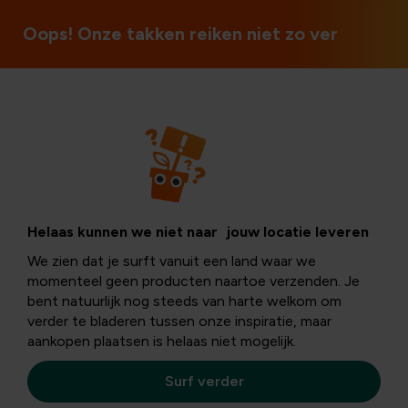
Open op zon- en feestdagen
Oops! Onze takken reiken niet zo ver
Onderhoud
Tuinklussen in
Helaas kunnen we niet naar jouw locatie leveren
We zien dat je surft vanuit een land waar we
het voorjaar
momenteel geen producten naartoe verzenden. Je
bent natuurlijk nog steeds van harte welkom om
verder te bladeren tussen onze inspiratie, maar
aankopen plaatsen is helaas niet mogelijk.
De
lente is officieel begonnen.
In huis verwelkomen
we vrolijke konijntjes, schaapjes en kuikentjes in onze
Surf verder
vrolijke paasdecoratie. Maar buiten in de tuin kan de
lentesfeer ook niet vergeten worden natuurlijk. Dus voor