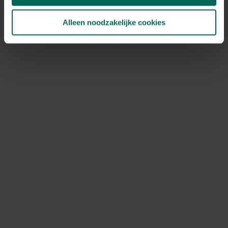
Alleen noodzakelijke cookies
Last but not least: een
beestige lente
Vliegend, zwemmend of kruipend: we vergeten niemand
in de tuin.
Hang insectenhotels op
om vroege hommels
en vlinders te beschermen tegen de nog koude nachten.
De tuinvogels blijven we natuurlijk ook nog voederen,
maar we schakelen over op een voorjaarsdieet die
minder vet is. En in mei legt iedere vogel een ei, dus
vergeet zeker niet om nestkastjes op te hangen of
oudere kastjes uit te kuisen. Als laatste denken we ook