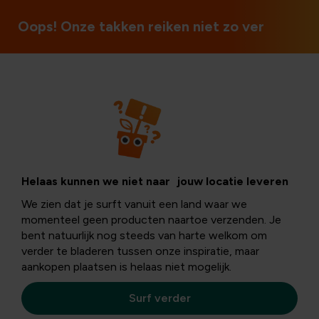
Open op zon- en feestdagen
Oops! Onze takken reiken niet zo ver
Vogels
Maak van jouw
Helaas kunnen we niet naar jouw locatie leveren
We zien dat je surft vanuit een land waar we
tuin een
momenteel geen producten naartoe verzenden. Je
bent natuurlijk nog steeds van harte welkom om
verder te bladeren tussen onze inspiratie, maar
vogelparadijs
aankopen plaatsen is helaas niet mogelijk.
Surf verder
Of je nu een grote tuin hebt of een klein stadstuintje: