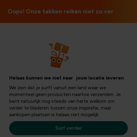
 winkels in België
Oops! Onze takken reiken niet zo ver
Vogels
Maak van jouw
Helaas kunnen we niet naar jouw locatie leveren
We zien dat je surft vanuit een land waar we
tuin een
momenteel geen producten naartoe verzenden. Je
bent natuurlijk nog steeds van harte welkom om
verder te bladeren tussen onze inspiratie, maar
vogelparadijs
aankopen plaatsen is helaas niet mogelijk.
Surf verder
Of je nu een grote tuin hebt of een klein stadstuintje: