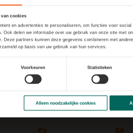
plantenspuit.
 van cookies
e.
 diep in de bladeren dringt.
ent en advertenties te personaliseren, om functies voor social
. Ook delen we informatie over uw gebruik van onze site met on
e. Deze partners kunnen deze gegevens combineren met andere i
erzameld op basis van uw gebruik van hun services.
 temperatuur tussen
15 en 30 °C
. In de winter kan het in huis 
 Sommige soorten hebben juist een koelere rustperiode nodig; d
Voorkeuren
Statistieken
nterdipje krijgt?
t je orchidee haar bloemen of knoppen laat vallen en zich terug
ng kan de plant juist schaden. Geduld is hier het sleutelwoord
Alleen noodzakelijke cookies
A