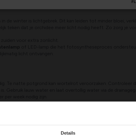
 de winter is lichtgebrek. Dit kan leiden tot minder bloei, verk
elijk teken dat je orchidee meer licht nodig heeft. Zo zorg je v
 zuiden voor extra zonlicht.
ntenlamp
of LED-lamp die het fotosyntheseproces ondersteu
lijkmatig licht ontvangen.
ig. Te natte potgrond kan wortelrot veroorzaken. Controleer d
 is. Gebruik lauw water en laat overtollig water via de draina
r per week nodig zijn.
igheid, wat orchideeën niet prettig vinden. Droge lucht kan lei
Details