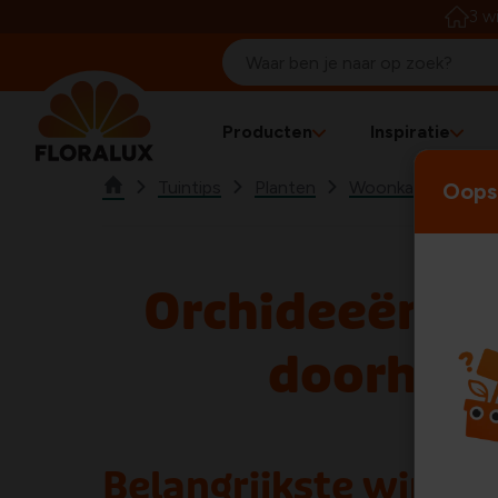
3 w
Producten
Inspiratie
Tuintips
Planten
Woonkamerplante
Oops!
Orchideeën de
doorhel
Belangrijkste wint