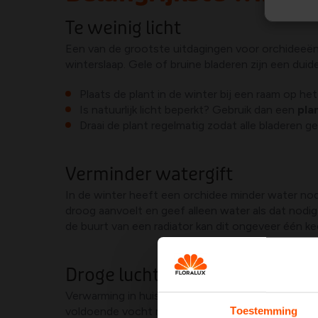
Te weinig licht
Een van de grootste uitdagingen voor orchideeën in
winterslaap. Gele of bruine bladeren zijn een duid
Plaats de plant in de winter bij een raam op het
Is natuurlijk licht beperkt? Gebruik dan een
pla
Draai de plant regelmatig zodat alle bladeren ge
Verminder watergift
In de winter heeft een orchidee minder water nod
droog aanvoelt en geef alleen water als dat nodig
de buurt van een radiator kan dit ongeveer één kee
Droge lucht voorkomen
Verwarming in huis zorgt voor een lage luchtvocht
voldoende vocht rondom de plant door:
Toestemming