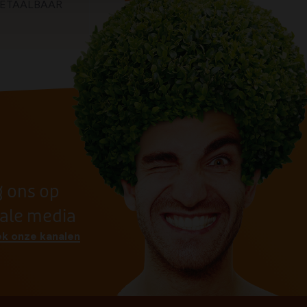
ETAALBAAR
TOEGANKELIJK
g ons op
iale media
k onze kanalen