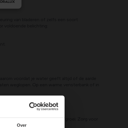
leuring van bladeren of zelfs een soort
oor voldoende belichting:
nt.
aarom voordat je water geeft altijd of de aarde
gegaten weglopen. Op een warme vensterbank of in
den tot spint en een vertraagde groei. Zorg voor
Over