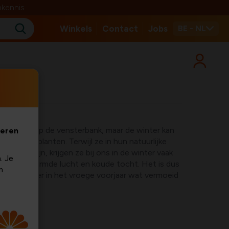
nkennis
Winkels
Contact
Jobs
BE - NL
ikvangers op de vensterbank, maar de winter kan
veren
tropische planten. Terwijl ze in hun natuurlijke
ewend zijn, krijgen ze bij ons in de winter vaak
. Je
droge verwarmde lucht en koude tocht. Het is dus
m
orchideeën er in het vroege voorjaar wat vermoeid