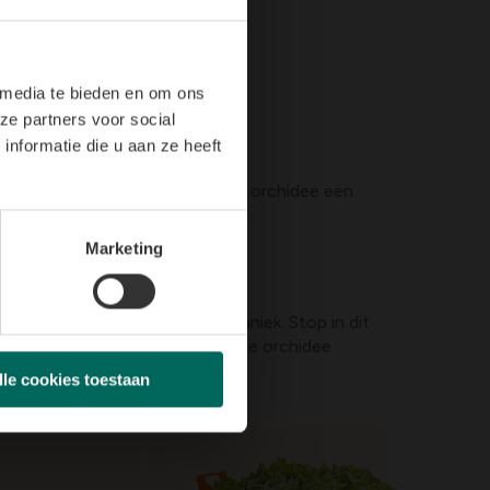
 media te bieden en om ons
ze partners voor social
nformatie die u aan ze heeft
kouder zijn dan ideaal, dus geef je orchidee een
it zijn vaak bergsoorten.
Marketing
trekt. Dat is geen reden tot paniek. Stop in dit
. Zodra het voorjaar komt, zal de orchidee
lle cookies toestaan