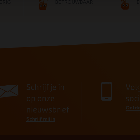
ERIG
BETROUWBAAR
B
Schrijf je in
Vol
op onze
soc
Ontde
nieuwsbrief
Schrijf mij in