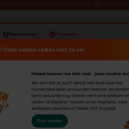
inkels in België
Open op zon- en feestdagen
70 jaar plante
Klantenkaart
Promoties
n
Orchideeën
Orchideeën de winter doorhelpen
 Onze takken reiken niet zo ver
Orchideeën zijn prachtige bl
Helaas kunnen we niet naar jouw locatie le
 winter
een uitdaging zijn voor deze 
We zien dat je surft vanuit een land waar we
omgeving veel zon en vocht g
momenteel geen producten naartoe verzenden
pen
te maken met weinig licht, 
bent natuurlijk nog steeds van harte welkom o
niet verwonderlijk dat veel 
verder te bladeren tussen onze inspiratie, maar
uitzien.
aankopen plaatsen is helaas niet mogelijk.
Surf verder
erproblemen