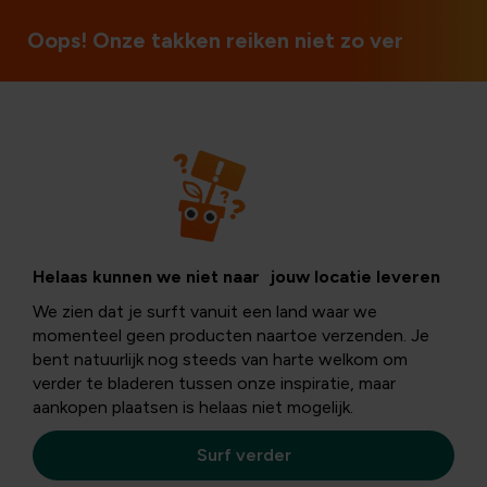
Open op zon- en feestdagen
Oops! Onze takken reiken niet zo ver
Klimaattuinen
Hoeveel water
Helaas kunnen we niet naar jouw locatie leveren
We zien dat je surft vanuit een land waar we
heeft je tuin
momenteel geen producten naartoe verzenden. Je
bent natuurlijk nog steeds van harte welkom om
verder te bladeren tussen onze inspiratie, maar
nodig?
aankopen plaatsen is helaas niet mogelijk.
Surf verder
Zodra het warm wordt, raken planten flink wat vocht