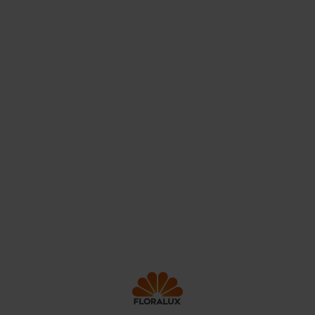
Floralux is al meer dan 65 jaar een begrip in zowel België
als Frankrijk. Dat kan ook niet anders, als grootste en
leukste tuincentrum in België met 3 winkels gelegen in
Dadizele, Ham en Sint-Pieters-Leeuw. In onze
tuincentra kan je steeds leuk en goedkoop mooie
decoratie en planten van topkwaliteit kopen.
Contact
Onze service
Jobs
Producten
Nieuws
Winkels
FAQ
Klantenkaart
Over ons
© Floralux
Disclaimer
Algemene voorwaarden
Privacy policy
Cookie beleid
Floralux friends