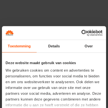
zijn er diverse modellen beschikbaar.
Extra verluchting met
een louvreraam
In combinatie met een dakraam zorgt een louvreraam,
ook wel lamellenraam genoemd, voor optimale ventilatie.
Toestemming
Details
Over
Dit raam bestaat uit meerdere lamellen van gehard glas
en wordt in de zijwand van de tuinkas gemonteerd. De
lamellen kunnen horizontaal geopend worden, terwijl ze
Deze website maakt gebruik van cookies
in verticale stand elkaar overlappen en het raam gesloten
We gebruiken cookies om content en advertenties te
is. Optioneel kan er ook een speciale raamopener voor
personaliseren, om functies voor social media te bieden
het louvreraam worden geplaatst.
en om ons websiteverkeer te analyseren. Ook delen we
informatie over uw gebruik van onze site met onze
Gebruik schaduwdoek
partners voor social media, adverteren en analyse. Deze
partners kunnen deze gegevens combineren met andere
Te felle zon kan een negatieve invloed hebben op de
informatie die u aan ze heeft verstrekt of die ze hebben