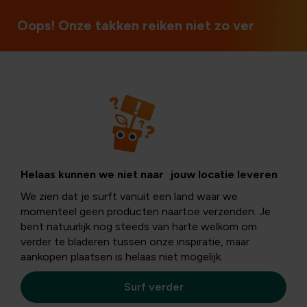
Open op zon- en feestdagen
Oops! Onze takken reiken niet zo ver
Onderhoud
Hoe voorkom je
Helaas kunnen we niet naar jouw locatie leveren
We zien dat je surft vanuit een land waar we
dat planten in de
momenteel geen producten naartoe verzenden. Je
bent natuurlijk nog steeds van harte welkom om
verder te bladeren tussen onze inspiratie, maar
tuinkas
aankopen plaatsen is helaas niet mogelijk.
verbranden?
Surf verder