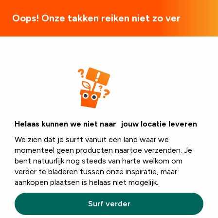
3 winkels in België
Oops! Onze takken reiken niet zo ver
Planten
Planten in blote
Helaas kunnen we niet naar jouw locatie leveren
We zien dat je surft vanuit een land waar we
wortel
momenteel geen producten naartoe verzenden. Je
bent natuurlijk nog steeds van harte welkom om
verder te bladeren tussen onze inspiratie, maar
aankopen plaatsen is helaas niet mogelijk.
Floralux
biedt het grootste assortiment
sier – en fruitbomen
,
haagplanten
en
rozen
in blote
Surf verder
wortel in gans België. Planten in blote wortel zijn
enkel
verkrijgbaar in het najaar
maar hebben
enkele