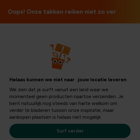
3 winkels in België
Oops! Onze takken reiken niet zo ver
Ziekten en plagen
Wat te doen
Helaas kunnen we niet naar jouw locatie leveren
We zien dat je surft vanuit een land waar we
tegen
momenteel geen producten naartoe verzenden. Je
bent natuurlijk nog steeds van harte welkom om
verder te bladeren tussen onze inspiratie, maar
fruitvliegjes
aankopen plaatsen is helaas niet mogelijk.
Surf verder
Had je gisteren geen tijd meer om de
afwas
te doen of