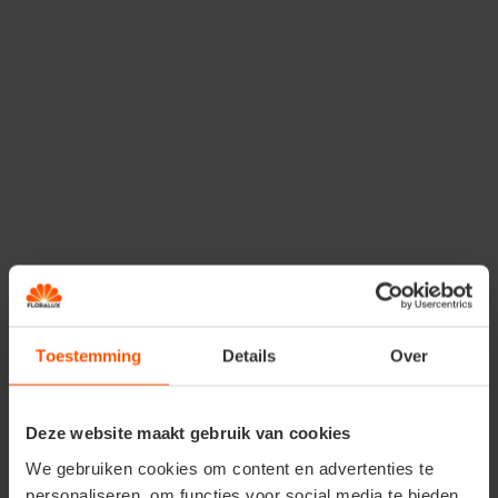
kleven op de plaat. Een andere manier is het vangen
van de fruitvliegjes met een
lijmvangplaat
met
natuurlijk lokmiddel
. Deze
gifvrije fruitvliegenval
vangt de hinderlijke fruitvliegjes zonder moeite. Plaats
ze op een
tochtvrije plaats
in de nabijheid van
fruit
.
Haal een
vliegenval
in huis of maak er zelf één: vul
een
kom
of glas met een zoet mengsel zoals
fruitsap
,
appelazijn
,
lokstof
of
overrijp/rottend
fruit
. Dek het mengsel af met een
vershoudfolie
en
prik er kleine
gaatjes
in met een
tandenstoker
of
naaldje
. Gebruik eventueel een
elastiekje
om de
randen goed af te sluiten. De fruitvliegjes gaan op de
geur af en dringen langs de gaatjes naar binnen. De
Toestemming
Details
Over
uitweg zullen ze niet meer terugvinden waardoor ze
vast komen te zitten in het glas of de kom. Wil je
geen gedoe met zelfgemaakte schalen en folies, dan
Deze website maakt gebruik van cookies
bestaan er handige
vangtrechters
. Deze zijn zeer
efficiënt en handig in gebruik. Of maak ze zelf met
We gebruiken cookies om content en advertenties te
een
blaadje papier
en
plakband
.
personaliseren, om functies voor social media te bieden