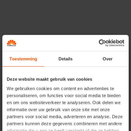
Een woordje uitleg
Eerst schrijf je de tekst die op de pot moet komen
op een 
Toestemming
Details
Over
kan dit werkje overlaten aan de enthousiaste leerling, maar a
is doe je het misschien liever even zelf. Plak het papier daar
de voorraadpot en
teken het na aan de buitenkant van d
Edding-stiften. Wij kozen voor 'Pot vol herinneringen', maar 
Deze website maakt gebruik van cookies
meester ook letterlijk bedanken voor het leuke schooljaar o
We gebruiken cookies om content en advertenties te
boodschap neerschrijven.
personaliseren, om functies voor social media te bieden
en om ons websiteverkeer te analyseren. Ook delen we
informatie over uw gebruik van onze site met onze
Is het potje bij jou altijd halfleeg of
partners voor social media, adverteren en analyse. Deze
halfvol?
partners kunnen deze gegevens combineren met andere
informatie die u aan ze heeft verstrekt of die ze hebben