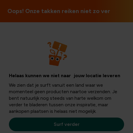
Open op zon- en feestdagen
Oops! Onze takken reiken niet zo ver
DIY-Tips
Bedank de
Helaas kunnen we niet naar jouw locatie leveren
We zien dat je surft vanuit een land waar we
leerkracht met
momenteel geen producten naartoe verzenden. Je
bent natuurlijk nog steeds van harte welkom om
verder te bladeren tussen onze inspiratie, maar
een pot vol
aankopen plaatsen is helaas niet mogelijk.
herinneringen
Surf verder