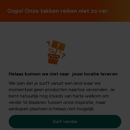
3 winkels in België
Oops! Onze takken reiken niet zo ver
Dieren
Welke vogels
Helaas kunnen we niet naar jouw locatie leveren
We zien dat je surft vanuit een land waar we
lusten wat?
momenteel geen producten naartoe verzenden. Je
bent natuurlijk nog steeds van harte welkom om
verder te bladeren tussen onze inspiratie, maar
aankopen plaatsen is helaas niet mogelijk.
Heb je jezelf al eens afgevraagd waarom je nou net die
bepaalde
vogel
aan je
voederplaats
ziet? Dit kan om
Surf verder
diverse
redenen
zijn, maar welke
vogels
komen eten
hangt eerst en vooral af van de
soorten
die in jouw