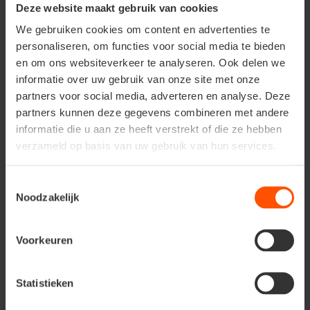
naar
wormen
en
slakken
. De
zanglijster
is een meester
Deze website maakt gebruik van cookies
in het breken van
slakkenhuizen
. Met een stevige
We gebruiken cookies om content en advertenties te
nekzwaai
, mept hij de slakken stuk tegen een (vaak
personaliseren, om functies voor social media te bieden
dezelfde)
steen
waarrond je dan vele restanten van
en om ons websiteverkeer te analyseren. Ook delen we
slakkenhuisjes vindt. De
merel
is hier niet zo goed in en
informatie over uw gebruik van onze site met onze
steelt
al graag een slak van de zanglijster. Later in het
partners voor social media, adverteren en analyse. Deze
najaar
schakelt deze
vogelgroep
over naar het eten
partners kunnen deze gegevens combineren met andere
van
bessen
en
vruchten
.
informatie die u aan ze heeft verstrekt of die ze hebben
Wat kan je bijvoederen?
verzameld op basis van uw gebruik van hun services.
Een
sneeuwvrije plaats
op de
grond
met
beschutting
vlakbij is de ideale
voederplaats
voor deze vogels. Alle
Toestemmingsselectie
soorten
Noodzakelijk
bessen
,
gewelde krenten
en
rozijnen
of
fruit
zullen ze graag op afkomen. Ook
broodkruimels
kan je
op deze voederplaats voorzien.
Voorkeuren
Winterkoning,
Statistieken
heggenmus en