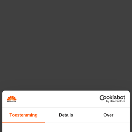
ook niet verbazen dat deze
vogels
het niet zo hebben
voor
open plaatsen
en dus liever rustig eten op een
veilig plaatsje
in een
boomstam
.
Wat kan je bijvoederen?
Voorzie in een
boom
of aan de
stam
voedsel zoals
pindanoten
,
vetbollen
,
zonnebloempitten
of
vetcake
.
Merel, zanglijster,
spreeuw, koperwiek,
kramsvogel
Toestemming
Details
Over
Deze
vogels
halen met hun
lange
en
spitse snavel
liever
insecten uit de grond
. We vinden ze steeds terug
op de grond
, op zoek tussen het
gras
en de
bladeren