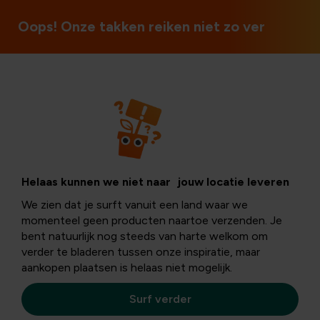
Ouvert le dimanche et les jours fériés
Oops! Onze takken reiken niet zo ver
Plantes de jardin
Acheter des
Helaas kunnen we niet naar jouw locatie leveren
We zien dat je surft vanuit een land waar we
géraniums
momenteel geen producten naartoe verzenden. Je
bent natuurlijk nog steeds van harte welkom om
verder te bladeren tussen onze inspiratie, maar
aankopen plaatsen is helaas niet mogelijk.
Vous voulez de belles fleurs dans votre jardin ou dans
vos jardinières ? Pensez alors aux géraniums. Cette fleur
Surf verder
classique reste énormément populaire grâce à sa longue
période de floraison et sa facilité d'entretien. De plus, ils