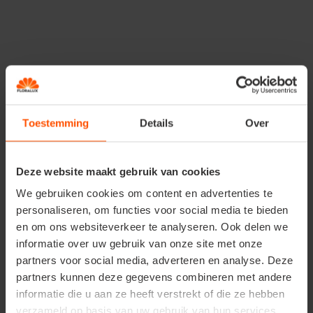
Toestemming
Details
Over
Deze website maakt gebruik van cookies
We gebruiken cookies om content en advertenties te
personaliseren, om functies voor social media te bieden
Les géraniums sont des plantes résistantes au gel qui
en om ons websiteverkeer te analyseren. Ook delen we
sont également vendues au printemps. Ils sont
informatie over uw gebruik van onze site met onze
également connus sous le nom de géraniums de jardin et
partners voor social media, adverteren en analyse. Deze
sont plantés en pleine terre. Ce sont de bonnes plantes
partners kunnen deze gegevens combineren met andere
couvre-sol car elles poussent de manière compacte et
informatie die u aan ze heeft verstrekt of die ze hebben
empêchent ainsi la prolifération des mauvaises herbes.
verzameld op basis van uw gebruik van hun services.