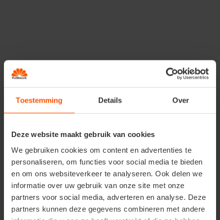
Meer dan mooi
De meidoorn is niet alleen decoratief, maar ook
nuttig
én gezond
.
De bloemen, bladeren en bessen hebben
geneeskrachtige eigenschappen
die goed zijn voor
hart en bloedsomloop.
Toestemming
Details
Over
In de keuken kan je er
chutney, jam of kruidenthee
van maken. Zelfs de bloemknoppen kun je inmaken als
kappertjes.
Deze website maakt gebruik van cookies
We gebruiken cookies om content en advertenties te
personaliseren, om functies voor social media te bieden
Prachtige combinaties
en om ons websiteverkeer te analyseren. Ook delen we
informatie over uw gebruik van onze site met onze
Combineer meidoorn gerust met andere haagplanten
partners voor social media, adverteren en analyse. Deze
zoals
liguster, beuk, sleedoorn
of
krentenboom
voor
partners kunnen deze gegevens combineren met andere
een natuurlijke, landelijke haag. Zo creëer je een