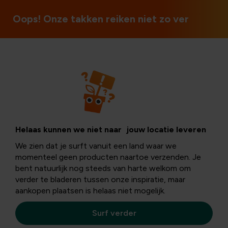
3 magasins en Belgique
Oops! Onze takken reiken niet zo ver
Hagen
Meidoorn: de
Helaas kunnen we niet naar jouw locatie leveren
We zien dat je surft vanuit een land waar we
natuurlijke haag
momenteel geen producten naartoe verzenden. Je
bent natuurlijk nog steeds van harte welkom om
verder te bladeren tussen onze inspiratie, maar
met karakter
aankopen plaatsen is helaas niet mogelijk.
Surf verder
In mei toont de
éénstijlige meidoorn
(Crataegus