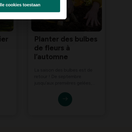
lle cookies toestaan
ier
Planter des bulbes
de fleurs à
l’automne
La saison des bulbes est de
retour ! De septembre
jusqu’aux premières gelées,
vous pouvez planter des
bulbes à floraison printanière
afin de profiter, dès le début
du printemps, de magnifiques
fleurs aux couleurs variées. Ils
apportent les premières
touches de gaieté dans une