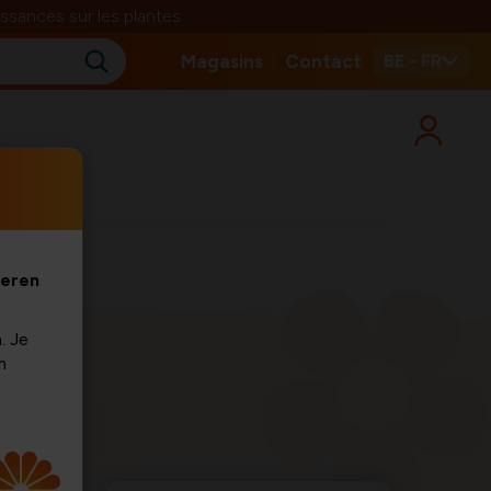
ssances sur les plantes
Magasins
Contact
BE - FR
veren
. Je
m