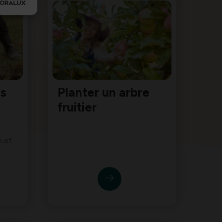
es
Planter un arbre
fruitier
n et