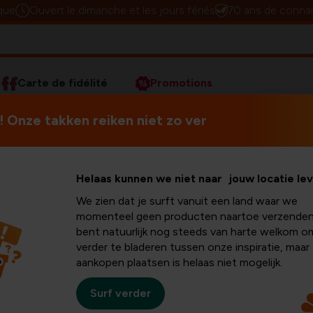
que
Ouvert le dimanche et les jours fériés
70 ans de connai
Carte de fidélité
Promotions
 Onze takken reiken niet zo ver
Helaas kunnen we niet naar jouw locatie le
We zien dat je surft vanuit een land waar we
momenteel geen producten naartoe verzenden
bent natuurlijk nog steeds van harte welkom o
verder te bladeren tussen onze inspiratie, maar
aankopen plaatsen is helaas niet mogelijk.
Surf verder