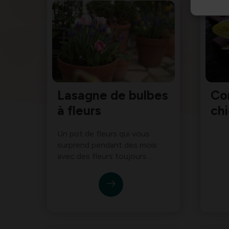
Lasagne de bulbes
Co
à fleurs
ch
Un pot de fleurs qui vous
surprend pendant des mois
avec des fleurs toujours
changeantes ou des couleurs
différentes? Il suffit de faire
des lasagnes aux bulbes de
fleur! Et non, il n'y a rien de
délicieux à manger ici,
malheureusement.