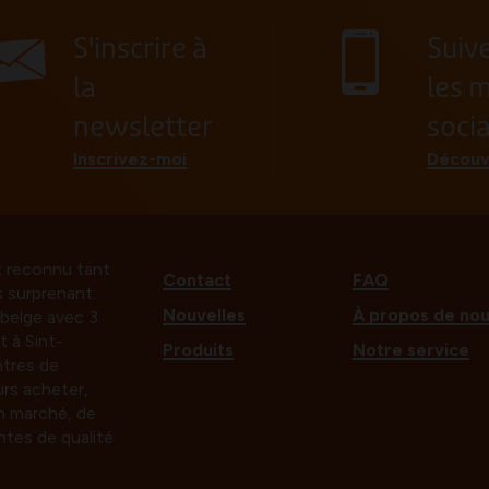
S'inscrire à
Suiv
la
les 
newsletter
soci
Inscrivez-moi
Découv
t reconnu tant
Contact
FAQ
s surprenant:
Nouvelles
À propos de no
e belge avec 3
t à Sint-
Produits
Notre service
tres de
rs acheter,
n marché, de
ntes de qualité