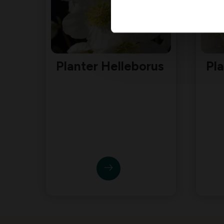
Planter Helleborus
Pla