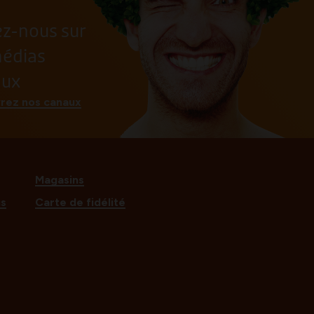
ez-nous sur
médias
aux
rez nos canaux
Magasins
us
Carte de fidélité