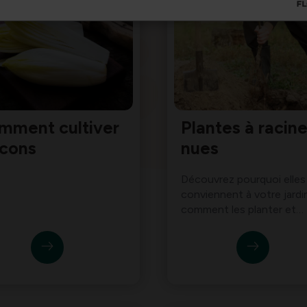
mment cultiver
Plantes à racin
icons
nues
Découvrez pourquoi elles
conviennent à votre jardi
comment les planter et
entretenir correctement.