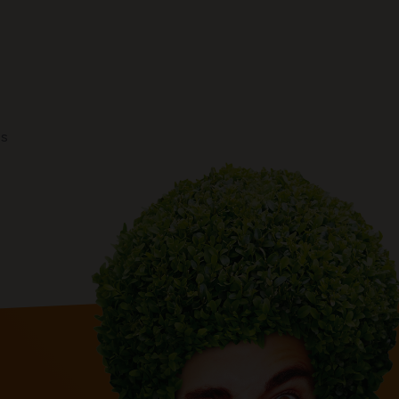
plate-bande encore nue.
os