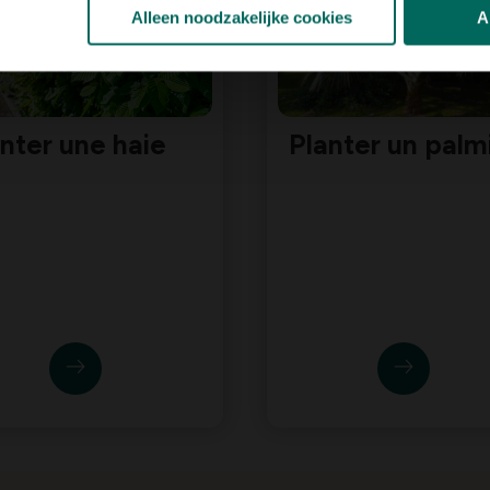
Alleen noodzakelijke cookies
A
nter une haie
Planter un palm