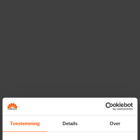
On taille un olivier pour lui donner la forme souhaitée,
sans tenir compte de nouvelles pousses ou de vieilles
branches. Très souvent, les oliviers sont taillés pour avoir
un tronc nu, donc tout à fait visible. Faites la taille de
préférence au printemps. Après la taille, donnez des
engrais supplémentaires, comme Engrais liquide pour
oliviers et figuiers. Demandez des informations chez
Floralux.
Toestemming
Details
Over