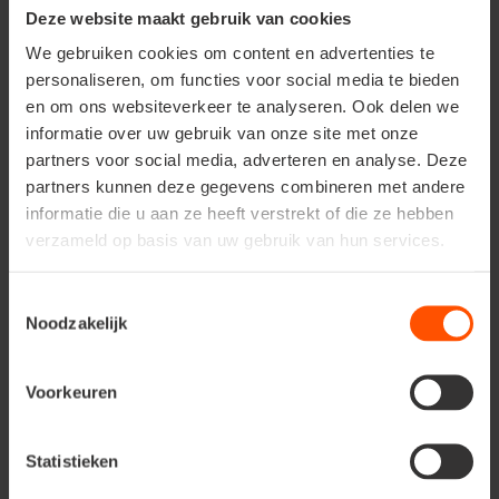
Deze website maakt gebruik van cookies
We gebruiken cookies om content en advertenties te
personaliseren, om functies voor social media te bieden
en om ons websiteverkeer te analyseren. Ook delen we
informatie over uw gebruik van onze site met onze
Astuces
partners voor social media, adverteren en analyse. Deze
partners kunnen deze gegevens combineren met andere
En cas de gelée sévère, vous pouvez couvrir le pot
informatie die u aan ze heeft verstrekt of die ze hebben
avec du plastique à bulles et le tronc avec une toile
verzameld op basis van uw gebruik van hun services.
de non-tissé afin de protéger les plantes.
Toestemmingsselectie
Noodzakelijk
Olivier ou
Voorkeuren
palmier?
Statistieken
Vous souhaitez compléter l'atmosphère