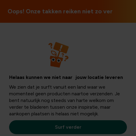
Ouvert le dimanche et les jours fériés
Oops! Onze takken reiken niet zo ver
Planter
Comment planter
Helaas kunnen we niet naar jouw locatie leveren
We zien dat je surft vanuit een land waar we
un olivier?
momenteel geen producten naartoe verzenden. Je
bent natuurlijk nog steeds van harte welkom om
verder te bladeren tussen onze inspiratie, maar
aankopen plaatsen is helaas niet mogelijk.
Faites entrer l'ambiance des fêtes dans votre jardin! Les
arbres et les plantes du Sud évoquent immédiatement
Surf verder
des images de destinations lointaines et de vacances.
Alors, plantez un olivier dans votre jardin et profitez-en