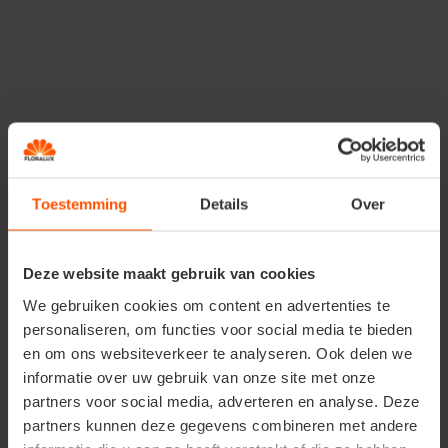
Meer dan mooi
De meidoorn is niet alleen decoratief, maar ook
nuttig
én gezond
.
De bloemen, bladeren en bessen hebben
geneeskrachtige eigenschappen
die goed zijn voor
hart en bloedsomloop.
Toestemming
Details
Over
In de keuken kan je er
chutney, jam of kruidenthee
van maken. Zelfs de bloemknoppen kun je inmaken als
kappertjes.
Deze website maakt gebruik van cookies
We gebruiken cookies om content en advertenties te
personaliseren, om functies voor social media te bieden
Prachtige combinaties
en om ons websiteverkeer te analyseren. Ook delen we
informatie over uw gebruik van onze site met onze
Combineer meidoorn gerust met andere haagplanten
partners voor social media, adverteren en analyse. Deze
zoals
liguster, beuk, sleedoorn
of
krentenboom
voor
partners kunnen deze gegevens combineren met andere
een natuurlijke, landelijke haag. Zo creëer je een