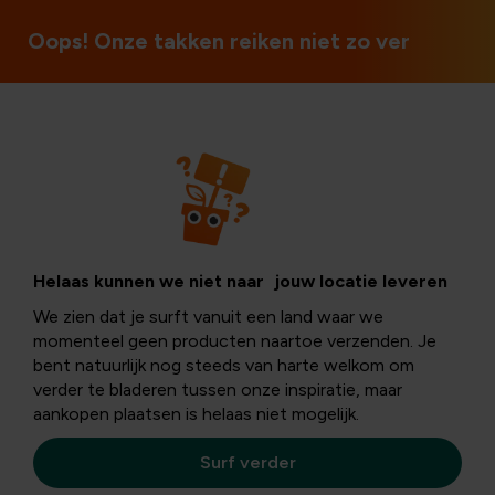
3 winkels in België
Oops! Onze takken reiken niet zo ver
Hagen
Meidoorn: de
Helaas kunnen we niet naar jouw locatie leveren
We zien dat je surft vanuit een land waar we
natuurlijke haag
momenteel geen producten naartoe verzenden. Je
bent natuurlijk nog steeds van harte welkom om
verder te bladeren tussen onze inspiratie, maar
met karakter
aankopen plaatsen is helaas niet mogelijk.
Surf verder
In mei toont de
éénstijlige meidoorn
(Crataegus