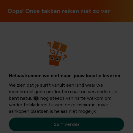
Ouvert le dimanche et les jours fériés
Oops! Onze takken reiken niet zo ver
Fruit
Citrusplanten op
Helaas kunnen we niet naar jouw locatie leveren
We zien dat je surft vanuit een land waar we
je terras
momenteel geen producten naartoe verzenden. Je
bent natuurlijk nog steeds van harte welkom om
verder te bladeren tussen onze inspiratie, maar
aankopen plaatsen is helaas niet mogelijk.
Citrusplanten zijn de laatste jaren
razend populair
als
terrasplanten
- en terecht! Met hun
frisse geuren
,
Surf verder
zomerse kleuren
en
eigen fruitoogst
brengen ze
meteen dat heerlijke
vakantiegevoel
naar je tuin of