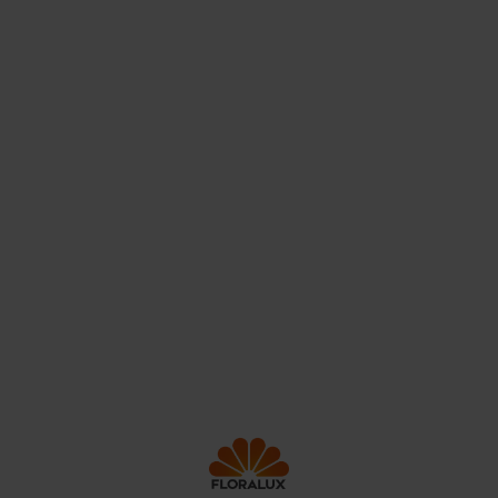
Floralux is al meer dan 65 jaar een begrip in zowel België
als Frankrijk. Dat kan ook niet anders, als grootste en
leukste tuincentrum in België met 3 winkels gelegen in
Dadizele, Ham en Sint-Pieters-Leeuw. In onze
tuincentra kan je steeds leuk en goedkoop mooie
decoratie en planten van topkwaliteit kopen.
Contact
Onze service
Jobs
Producten
Nieuws
Winkels
FAQ
Klantenkaart
Over ons
© Floralux
Disclaimer
Algemene voorwaarden
Privacy policy
Cookie beleid
Floralux friends