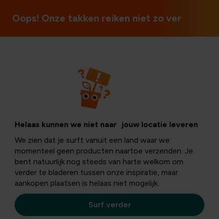
Oops! Onze takken reiken niet zo ver
Fruit
Citrusplanten op
Helaas kunnen we niet naar jouw locatie leveren
We zien dat je surft vanuit een land waar we
je terras
momenteel geen producten naartoe verzenden. Je
bent natuurlijk nog steeds van harte welkom om
verder te bladeren tussen onze inspiratie, maar
aankopen plaatsen is helaas niet mogelijk.
Citrusplanten zijn de laatste jaren
razend populair
als
terrasplanten
- en terecht! Met hun
frisse geuren
,
Surf verder
zomerse kleuren
en
eigen fruitoogst
brengen ze
meteen dat heerlijke
vakantiegevoel
naar je tuin of