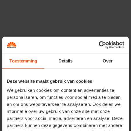
Rozemarijn plant je best vanaf maart tot oktober,
op een zonnige en droge plaats. Denk er wel aan
dat je de takken af en toe bij snoeit. De plant kan
weelderig groeien.
Oogsten
Dit is een vaste plant, je kan er het hele jaar door
van oogsten.
Toestemming
Details
Over
Deze website maakt gebruik van cookies
We gebruiken cookies om content en advertenties te
personaliseren, om functies voor social media te bieden
en om ons websiteverkeer te analyseren. Ook delen we
informatie over uw gebruik van onze site met onze
partners voor social media, adverteren en analyse. Deze
partners kunnen deze gegevens combineren met andere