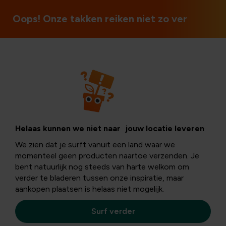
70 jaar plantenkennis
Oops! Onze takken reiken niet zo ver
Moestuin
Hoe plant ik
Helaas kunnen we niet naar jouw locatie leveren
We zien dat je surft vanuit een land waar we
rozemarijn?
momenteel geen producten naartoe verzenden. Je
bent natuurlijk nog steeds van harte welkom om
verder te bladeren tussen onze inspiratie, maar
aankopen plaatsen is helaas niet mogelijk.
Haal de zuiderse sfeer en het smakenpalet naar jouw
tuin met rozemarijn. Heerlijk bij heel wat gerechten,
Surf verder
zuiders en niet zuiders.