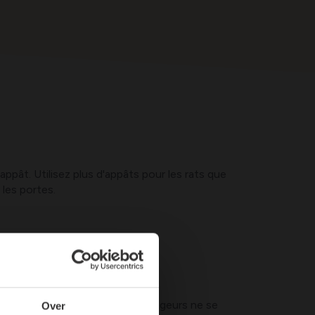
pât. Utilisez plus d'appâts pour les rats que
 les portes.
xième semaine
eux jours. Du moment que les rongeurs ne se
Over