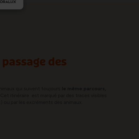
e passage des
nimaux qui suivent toujours
le même parcours,
 Cet itinéraire est marqué par des traces visibles
ts) ou par les excréments des animaux.