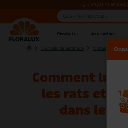
3 magasins en Belgi
Produits
Inspiration
Conseils de jardinage
Animaux nuisible
Oops!
Comment lutte
les rats et le
dans le ja