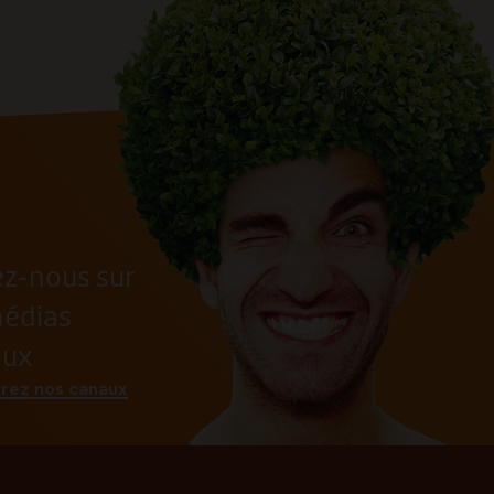
ez-nous sur
médias
aux
rez nos canaux