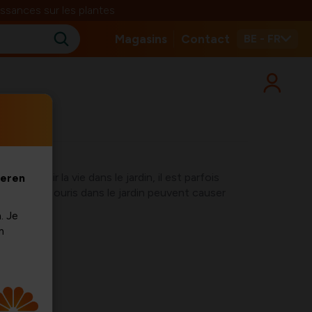
ssances sur les plantes
Magasins
Contact
BE - FR
mions voir la vie dans le jardin, il est parfois
veren
rats et les souris dans le jardin peuvent causer
. Je
m