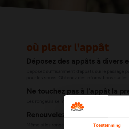
où placer l'appât
Déposez des appâts à divers e
Déposez suffisamment d’appâts sur le passage pour
pour les souris. Obtenez des informations sur les
Ne touchez pas à l'appât la p
Les rongeurs se méfient de nouvelle nourriture e
Renouvelez régulièrement les 
Même si les rongeurs n’ont pas touché l’appât au 
Toestemming