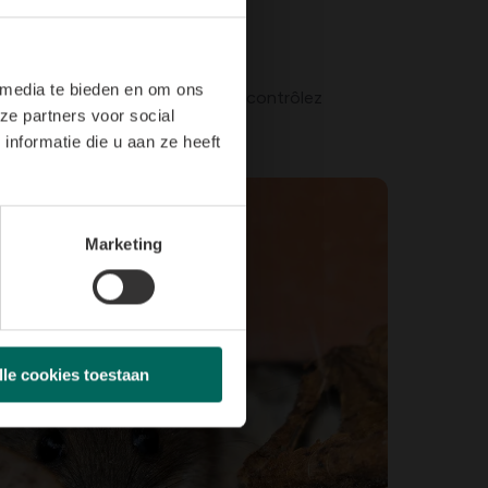
 media te bieden en om ons
une grande quantité que vous ne contrôlez
ze partners voor social
nformatie die u aan ze heeft
Marketing
lle cookies toestaan