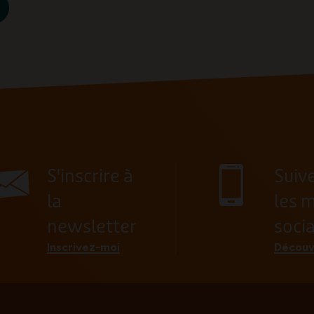
S'inscrire à
Suiv
la
les 
newsletter
soci
Inscrivez-moi
Découv