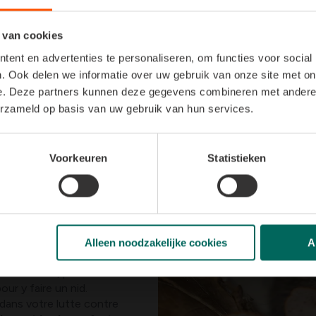
te de nourriture fraîche.
 van cookies
ent en advertenties te personaliseren, om functies voor social
ités d’appât, que vous contrôlez chaque fois, que de mettre 
. Ook delen we informatie over uw gebruik van onze site met on
appât que s’il reste frais.
e. Deze partners kunnen deze gegevens combineren met andere i
erzameld op basis van uw gebruik van hun services.
Voorkeuren
Statistieken
ossible qu’à condition
Mettez donc les
reposez les déchets dans
Alleen noodzakelijke cookies
A
té.
ns les murs, plus les
our y faire un nid.
dans votre lutte contre