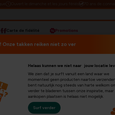
que
Ouvert le dimanche et les jours fériés
70 ans de connai
Carte de fidélité
Promotions
s
Lutter contre les rats et les souris
 Onze takken reiken niet zo ver
r contre
Bien que chez Floralux nous ai
Helaas kunnen we niet naar jouw locatie le
nécessaire d'intervenir. Les 
We zien dat je surft vanuit een land waar we
beaucoup de dégâts.
s souris
momenteel geen producten naartoe verzenden
bent natuurlijk nog steeds van harte welkom o
verder te bladeren tussen onze inspiratie, maar
rdin?
aankopen plaatsen is helaas niet mogelijk.
Surf verder