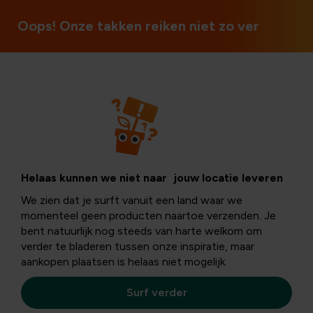
Oops! Onze takken reiken niet zo ver
Planter
Helleborus : un
Helaas kunnen we niet naar jouw locatie leveren
We zien dat je surft vanuit een land waar we
éclat de couleurs
momenteel geen producten naartoe verzenden. Je
bent natuurlijk nog steeds van harte welkom om
verder te bladeren tussen onze inspiratie, maar
surprenant dans
aankopen plaatsen is helaas niet mogelijk.
le jardin d’hiver
Surf verder