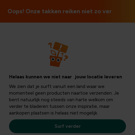
Open op zon- en feestdagen
Oops! Onze takken reiken niet zo ver
Planten
Helleborus:
Helaas kunnen we niet naar jouw locatie leveren
We zien dat je surft vanuit een land waar we
verrassende
momenteel geen producten naartoe verzenden. Je
bent natuurlijk nog steeds van harte welkom om
verder te bladeren tussen onze inspiratie, maar
kleurenpracht in
aankopen plaatsen is helaas niet mogelijk.
de wintertuin
Surf verder