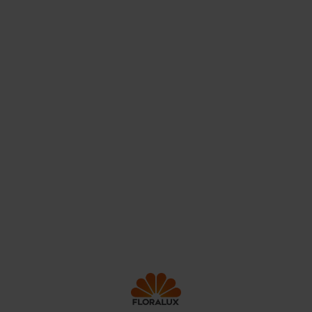
Floralux is al meer dan 65 jaar een begrip in zowel België
als Frankrijk. Dat kan ook niet anders, als grootste en
leukste tuincentrum in België met 3 winkels gelegen in
Dadizele, Ham en Sint-Pieters-Leeuw. In onze
tuincentra kan je steeds leuk en goedkoop mooie
decoratie en planten van topkwaliteit kopen.
Contact
Onze service
Jobs
Producten
Nieuws
Winkels
FAQ
Klantenkaart
Over ons
© Floralux
Disclaimer
Algemene voorwaarden
Privacy policy
Cookie beleid
Floralux friends