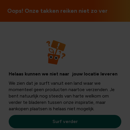
3 winkels in België
Oops! Onze takken reiken niet zo ver
Winacties
Win een
Helaas kunnen we niet naar jouw locatie leveren
We zien dat je surft vanuit een land waar we
zijdebloemenboek
momenteel geen producten naartoe verzenden. Je
bent natuurlijk nog steeds van harte welkom om
verder te bladeren tussen onze inspiratie, maar
aankopen plaatsen is helaas niet mogelijk.
Wiens interieur kan er een bloemetje gebruiken deze herfst
je vrienden, familie, kennissen (of jezelf 😉) onder onze Soci
Surf verder
mediaposts en maak kans op 1 van deze 5 prachtige
zijdebloemenboeketten van Countryfield!