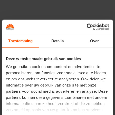
prijs dient opgehaald te worden in de winkel binnen 3 weken. In
samenwerking met Countryfield.
Facebook Floralux Dadizele
Toestemming
Details
Over
Instagram Floralux
Deze website maakt gebruik van cookies
Facebook Floralux Ham
We gebruiken cookies om content en advertenties te
personaliseren, om functies voor social media te bieden
en om ons websiteverkeer te analyseren. Ook delen we
informatie over uw gebruik van onze site met onze
partners voor social media, adverteren en analyse. Deze
partners kunnen deze gegevens combineren met andere
informatie die u aan ze heeft verstrekt of die ze hebben
Benieuwd naar
verzameld op basis van uw gebruik van hun services.