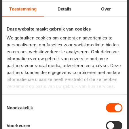
Zorg voor een goed evenwicht: voeg zuurstofplanten
en drijvende planten toe om de algen te beperken.
Toestemming
Details
Over
Zoetwatermossels kunnen eveneens helpen, mits ze
voldoende voedsel en een zachte bodem hebben om in
te woelen.
Deze website maakt gebruik van cookies
We gebruiken cookies om content en advertenties te
personaliseren, om functies voor social media te bieden
Het vullen van de minivijver
en om ons websiteverkeer te analyseren. Ook delen we
Leg eerst een laag vijversubstraat op de bodem, dit
informatie over uw gebruik van onze site met onze
ondersteunt gezonde plantengroei en biedt een plek
partners voor social media, adverteren en analyse. Deze
voor nuttige bacteriën die helpen bij helder water.
partners kunnen deze gegevens combineren met andere
Gebruik leidingwater voor de juiste kalkbalans. Je kunt
informatie die u aan ze heeft verstrekt of die ze hebben
ook verschillende waterniveaus creëren met stenen
verzameld op basis van uw gebruik van hun services.
zodat zowel diepe als ondiepe planten kunnen groeien.
Toestemmingsselectie
Waterplanten voor een
Noodzakelijk
kleine vijver
Voorkeuren