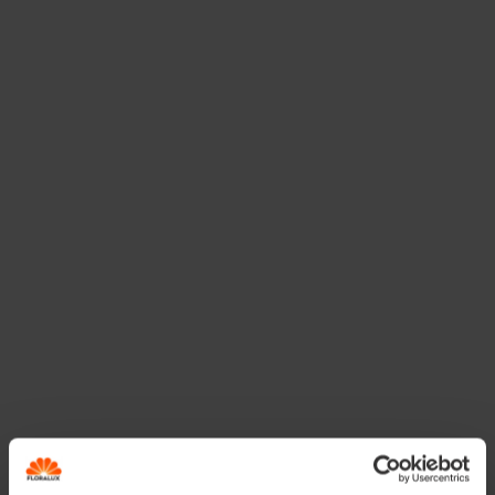
Grote bloempotten
Plantenschalen
Betonnen bakken
Voorgevormde minivijvers
Stevige teiltjes
Let op: sommige materialen zoals geïmpregneerd hout
of bepaalde kunststoffen kunnen schadelijke stoffen
afgeven en het water vervuilen. Kies voor
vorstbestendige bakken als je de vijver het hele jaar
buiten laat staan. Een minimum van 50 liter water is
aanbevolen, vooral als er dieren in leven.
Kies de geschikte plaats
Plaats de minivijver bij voorkeur op een plek met
4 uur
zonlicht per dag
, maar vermijd de felle middagzon om
oververhitting en zuurstoftekort te voorkomen. Te veel
zon stimuleert ook de groei van algen.