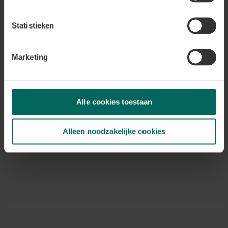
Ondiepe vijver (≤25 cm):
klein blijvende
moerasplanten of drijvers zoals watersla, kikkerbeet
Statistieken
of drijvende waterhyacint.
Diepe vijver (40–50 cm):
zuurstofplanten zoals
hoornblad of waterpest helpen om algen tegen te
Marketing
gaan.
Waterlelies:
kunnen, maar vermijd stromend water
zoals fontein of waterval.
Kies winterharde planten als de minivijver buiten blijft
Alle cookies toestaan
staan in de winter.
Alleen noodzakelijke cookies
Vissen houden
Minivijvers zijn meestal te ondiep voor vissen. Vissen
hebben minstens 70 cm waterdiepte nodig en lopen in
kleine schalen een groter risico op zuurstoftekort,
oververhitting of predatie door vogels en katten.