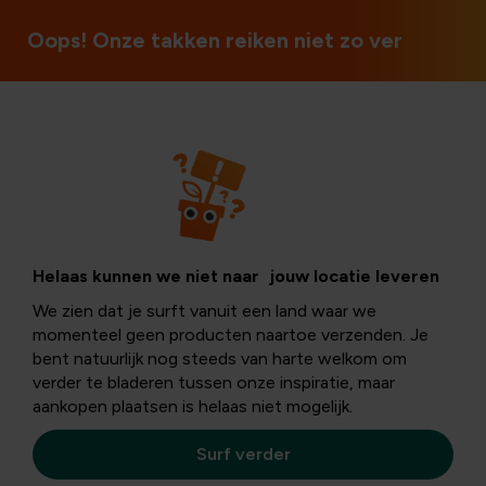
Oops! Onze takken reiken niet zo ver
Vijver & zwembad
Een minivijver
Helaas kunnen we niet naar jouw locatie leveren
We zien dat je surft vanuit een land waar we
aanleggen:
momenteel geen producten naartoe verzenden. Je
bent natuurlijk nog steeds van harte welkom om
verder te bladeren tussen onze inspiratie, maar
praktische tips en
aankopen plaatsen is helaas niet mogelijk.
ideeën
Surf verder