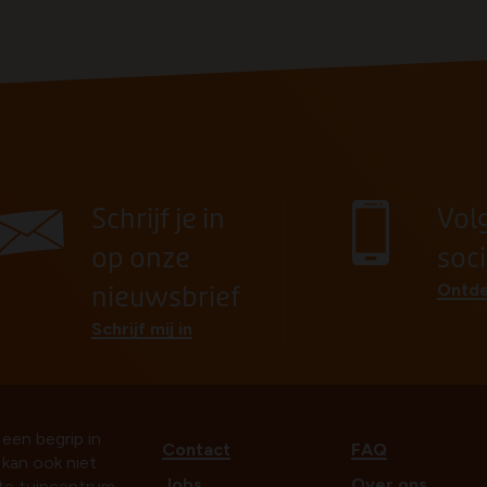
Schrijf je in
Vol
op onze
soc
Ontde
nieuwsbrief
Schrijf mij in
 een begrip in
Contact
FAQ
t kan ook niet
Jobs
Over ons
ste tuincentrum