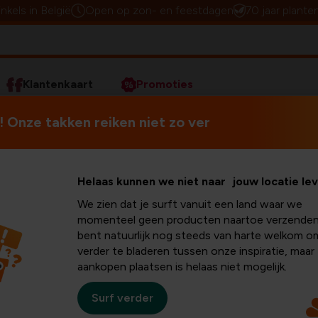
inkels in België
Open op zon- en feestdagen
70 jaar plante
Klantenkaart
Promoties
 Onze takken reiken niet zo ver
Helaas kunnen we niet naar jouw locatie le
We zien dat je surft vanuit een land waar we
momenteel geen producten naartoe verzenden
bent natuurlijk nog steeds van harte welkom o
verder te bladeren tussen onze inspiratie, maar
aankopen plaatsen is helaas niet mogelijk.
Surf verder