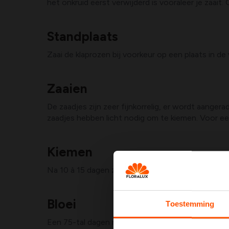
het onkruid eerst verwijderd is vooraleer je zaait
Standplaats
Zaai de klaprozen bij voorkeur op een plaats in de 
Zaaien
De zaadjes zijn zeer fijnkorrelig, er wordt aanger
zaadjes hebben licht nodig om te kiemen. Voor een
Kiemen
Na 10 à 15 dagen zullen de zaadjes beginnen kie
Bloei
Toestemming
Een 75-tal dagen na het zaaitijdstip zal de klapr