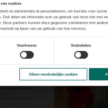
 van cookies
ent en advertenties te personaliseren, om functies voor social
. Ook delen we informatie over uw gebruik van onze site met on
e. Deze partners kunnen deze gegevens combineren met andere i
erzameld op basis van uw gebruik van hun services.
ereldoorlog door het
geerde als arts tijdens
Voorkeuren
Statistieken
 bezaaid met landmijnen,
at daarop groeide was de
lagvelden dachten de
het bloed van de
Alleen noodzakelijke cookies
A
t hart gelinkt aan de
 de bloem een kruisvorm,
.
en morfine van te
t om de pijn van