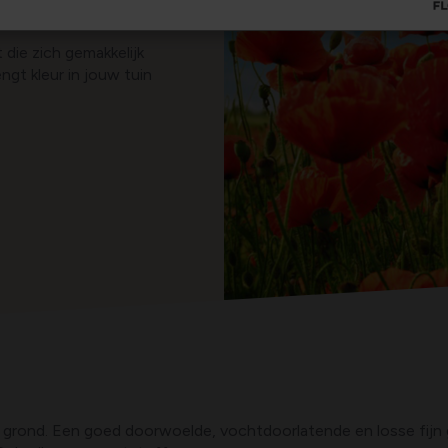
n?
 die zich gemakkelijk
engt kleur in jouw tuin
e grond. Een goed doorwoelde, vochtdoorlatende en losse fijn