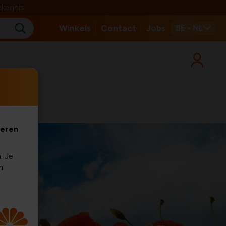
nkennis
Winkels
Contact
Jobs
BE - NL
veren
. Je
m