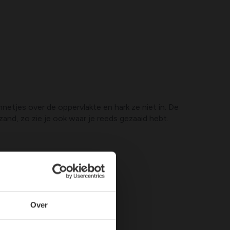
nnetjes over de oppervlakte en hark ze niet in. De
and, zo zie je ook waar je reeds gezaaid hebt.
Over
igheden.