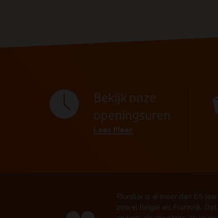
Bekijk onze
openingsuren
Lees Meer
Floralux is al meer dan 65 jaar
zowel België als Frankrijk. Da
anders, als grootste en leuk