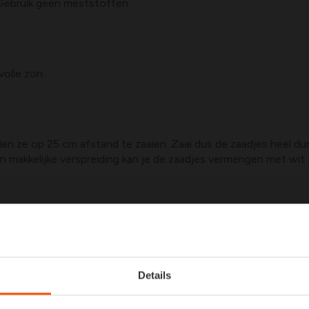
. Gebruik geen meststoffen.
volle zon.
aden ze op 25 cm afstand te zaaien. Zaai dus de zaadjes heel du
 makkelijke verspreiding kan je de zaadjes vermengen met wit z
men, afhankelijk van de weersomstandigheden.
Details
oos beginnen bloeien, uiteraard afhankelijk van de weersomstand