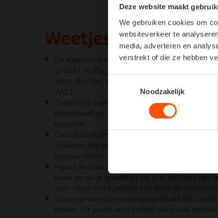
Deze website maakt gebruik
We gebruiken cookies om cont
Weetjes
websiteverkeer te analyseren
media, adverteren en analys
verstrekt of die ze hebben v
De klaproos werd het symbool van de Eerste W
gedicht ‘In Flanders Fields’ geschreven door
Toestemmingsselectie
John McCrae, een Canadees militair die ook fun
WO I.
Noodzakelijk
Tijdens de oorlog waren heel wat stukken land
prikkeldraad en artillerie-inslagen, het enige w
klaproos.
Omdat de klaprozen zo goed bloeiden op de s
soldaten dat hun felrode kleur voortkwam van 
gesneuvelden.
Naast de rode kleur werd de zwarte kleur van he
rouw en als je goed kijkt zie je in het hart van
voor velen een symbool van lijden en verlossing
Sommige klaprozen worden gebruikt om opium 
maken. Dit verdovend middel werd vaak gebruik