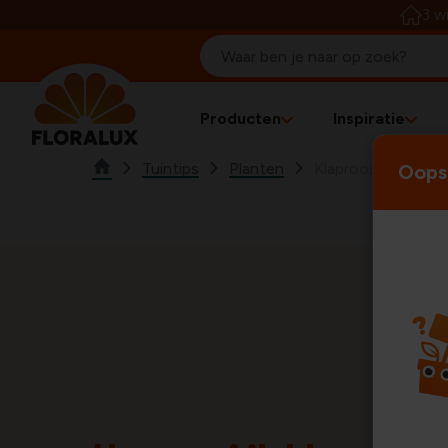
3 w
Producten
Inspiratie
Tuintips
Planten
Klaproos zaaien
Oops!