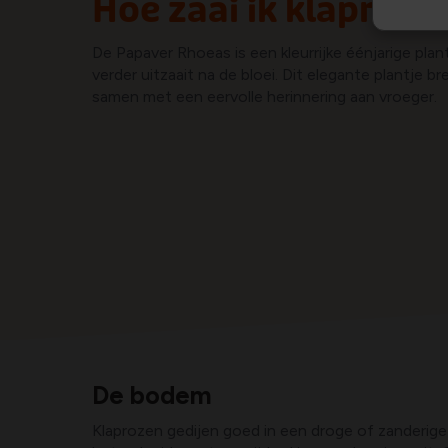
Hoe zaai ik klaproze
De Papaver Rhoeas is een kleurrijke éénjarige plant
verder uitzaait na de bloei. Dit elegante plantje br
samen met een eervolle herinnering aan vroeger.
De bodem
Klaprozen gedijen goed in een droge of zanderig