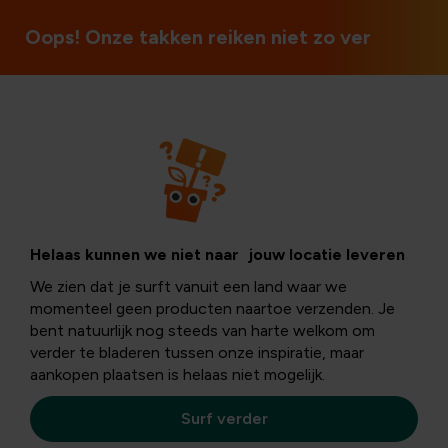
Oops! Onze takken reiken niet zo ver
Bollen en knollen
Voorjaarsbloeiend
Helaas kunnen we niet naar jouw locatie leveren
We zien dat je surft vanuit een land waar we
bloembollen in de
momenteel geen producten naartoe verzenden. Je
bent natuurlijk nog steeds van harte welkom om
verder te bladeren tussen onze inspiratie, maar
herfst planten
aankopen plaatsen is helaas niet mogelijk.
Surf verder
Ze zijn er terug
: de
voorjaarsbloeiende bloembollen
!