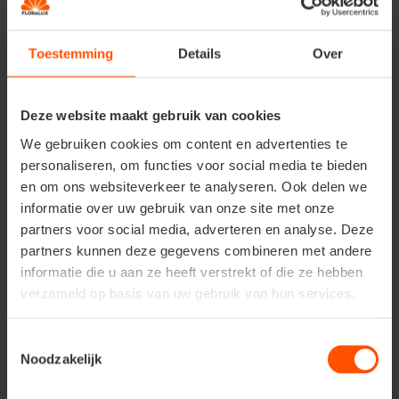
Blauwe bessen
Vaccinium corymbosum, oftewel Amerikaanse bosbes,
Toestemming
Details
Over
levert grote, sappige bessen vol antioxidanten. Ze
houden van zure grond (pH 4-5,5), een beschutte plek
en een mulchlaag om vochtig te blijven. Zelf aanplanten
Deze website maakt gebruik van cookies
betekent genieten van verse bessen van middenzomer
tot herfst, zonder de dure winkelprijs. Snoei alleen oude
We gebruiken cookies om content en advertenties te
of kruisende takken en geef af en toe wat mest voor
personaliseren, om functies voor social media te bieden
zuurminnende planten.
en om ons websiteverkeer te analyseren. Ook delen we
informatie over uw gebruik van onze site met onze
partners voor social media, adverteren en analyse. Deze
Kruisbessen
partners kunnen deze gegevens combineren met andere
Ook bekend als stekelbes (Ribes uva crispa). De bessen
zijn zoet en veelzijdig: perfect voor jam, desserts of
informatie die u aan ze heeft verstrekt of die ze hebben
salades. Ze bloeien vanaf april/mei en worden vanaf de
verzameld op basis van uw gebruik van hun services.
vroege zomer geoogst. Kruisbessen hebben een
zonnige, humusrijke plek nodig en kunnen gerust in een
Toestemmingsselectie
pot of langs een muur groeien. Snoei twee keer per jaar:
Noodzakelijk
in de zomer inkorten en grondscheuten dunnen, in de
winter zwakke of kruisende takken verwijderen.