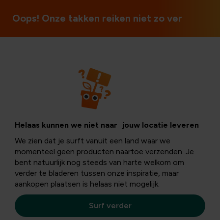
3 winkels in België
Oops! Onze takken reiken niet zo ver
Houtig kleinfruit
Bessenstruiken:
Helaas kunnen we niet naar jouw locatie leveren
We zien dat je surft vanuit een land waar we
soorten, planten
momenteel geen producten naartoe verzenden. Je
bent natuurlijk nog steeds van harte welkom om
verder te bladeren tussen onze inspiratie, maar
en oogsten
aankopen plaatsen is helaas niet mogelijk.
Surf verder
Bessen zijn niet alleen lekker en gezond, ze zijn ook