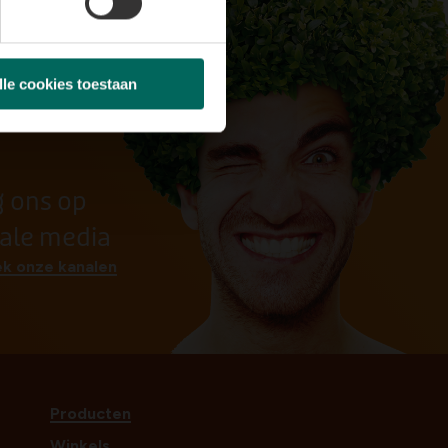
lle cookies toestaan
g ons op
iale media
k onze kanalen
Producten
Winkels