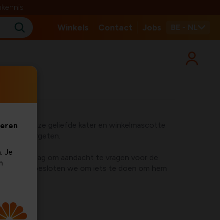
nkennis
Winkels
Contact
Jobs
BE - NL
eid van onze geliefde kater en winkelmascotte
veren
ang niet vergeten.
. Je
elddierendag om aandacht te vragen voor de
m
alle dieren, besloten we om iets te doen om hem