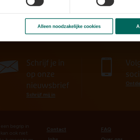
Alleen noodzakelijke cookies
A
Schrijf je in
Vol
op onze
soc
Ontde
nieuwsbrief
Schrijf mij in
 een begrip in
Contact
FAQ
t kan ook niet
Jobs
Over ons
ste tuincentrum