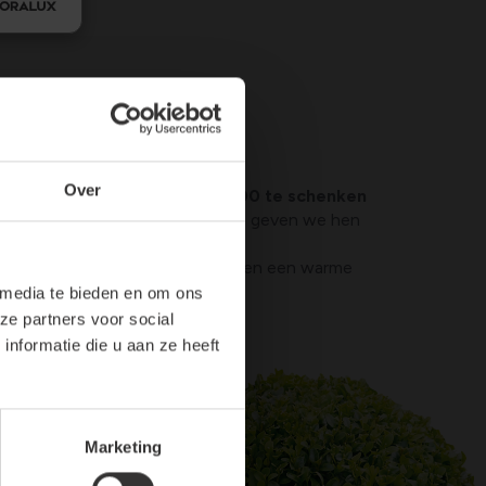
Over
 nagedachtenis van Flor €2.500 te schenken
iestreek Vzw
in Zwevegem
. Zo geven we hen
bij de bouw van een gloednieuw
Hopelijk kunnen zo heel wat dieren een warme
 media te bieden en om ons
ze partners voor social
nformatie die u aan ze heeft
Marketing