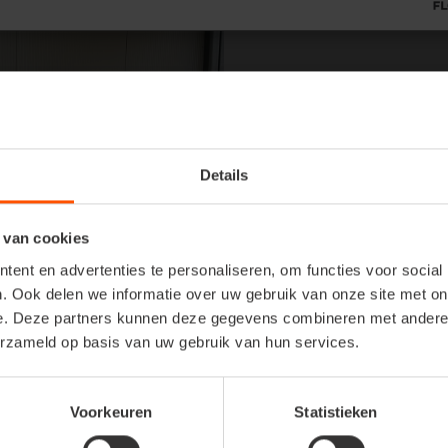
Details
We kozen ervoor om
ter
aan
Dierenasiel De Le
een steuntje in de rug 
 van cookies
dierenwelzijnscentrum. 
thuis krijgen.
ent en advertenties te personaliseren, om functies voor social
. Ook delen we informatie over uw gebruik van onze site met on
e. Deze partners kunnen deze gegevens combineren met andere i
erzameld op basis van uw gebruik van hun services.
Voorkeuren
Statistieken