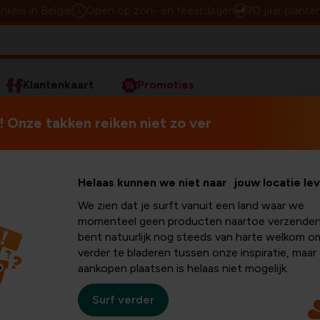
inkels in België
Open op zon- en feestdagen
70 jaar plante
Klantenkaart
Promoties
ierenasiel De leiestreek in Zwevegem
 Onze takken reiken niet zo ver
kt €2.500
In augustus namen we afsch
Helaas kunnen we niet naar jouw locatie le
Flor, maar we zijn hem nog l
We zien dat je surft vanuit een land waar we
iel De
momenteel geen producten naartoe verzenden
Met het warme idee van Wer
bent natuurlijk nog steeds van harte welkom o
rechten en het welzijn van 
verder te bladeren tussen onze inspiratie, maar
te eren.
Zwevegem
aankopen plaatsen is helaas niet mogelijk.
Surf verder