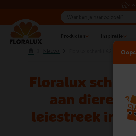
3 w
Producten
Inspiratie
Nieuws
Floralux schenkt €2.500 aan d
Oops!
Floralux schen
aan dierenas
leiestreek in 