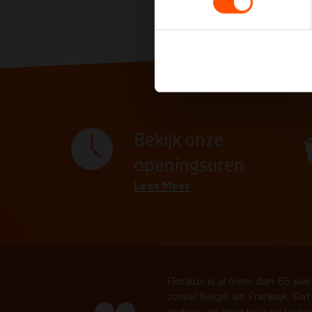
Bekijk onze
openingsuren
Lees Meer
Floralux is al meer dan 65 jaar
zowel België als Frankrijk. Da
anders, als grootste en leuk