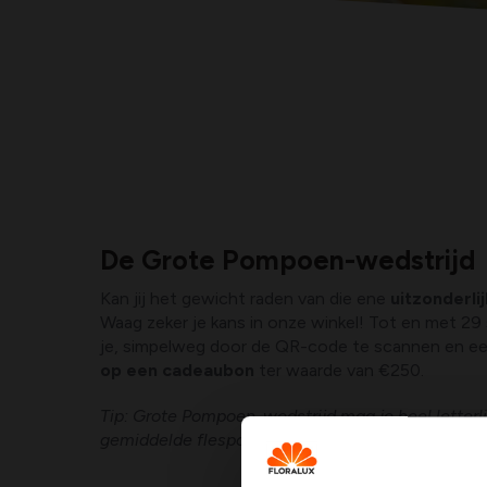
De Grote Pompoen-wedstrijd
Kan jij het gewicht raden van die ene
uitzonderl
Waag zeker je kans in onze winkel! Tot en met 2
je, simpelweg door de QR-code te scannen en e
op een cadeaubon
ter waarde van €250.
Tip: Grote Pompoen-wedstrijd mag je heel letterl
gemiddelde flespompoen uit de supermarkt weegt