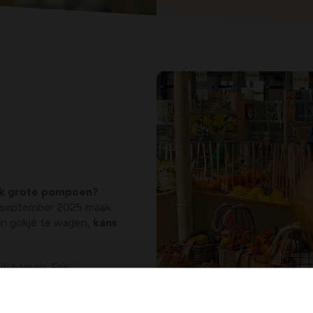
ijk grote pompoen?
9 september 2025 maak
en gokje te wagen,
kans
ijk nemen. Een
 al 1,250 kg
.