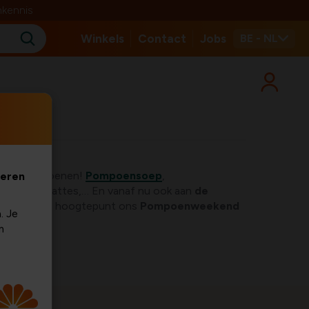
nkennis
Winkels
Contact
Jobs
BE - NL
t aan pompoenen!
Pompoensoep
,
veren
in spiced lattes,… En vanaf nu ook aan
de
ux,
met als hoogtepunt ons
Pompoenweekend
. Je
m