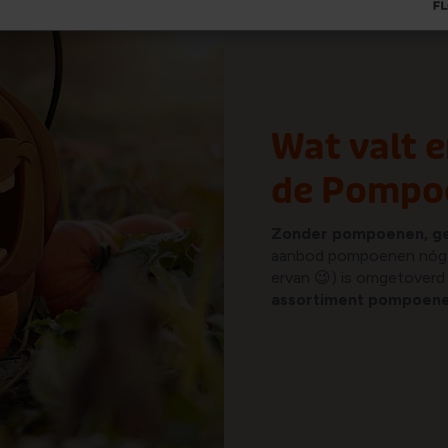
Wat valt e
de Pompo
Zonder pompoenen, g
aanbod pompoenen nóg me
ervan 😉) is omgetover
assortiment pompoen