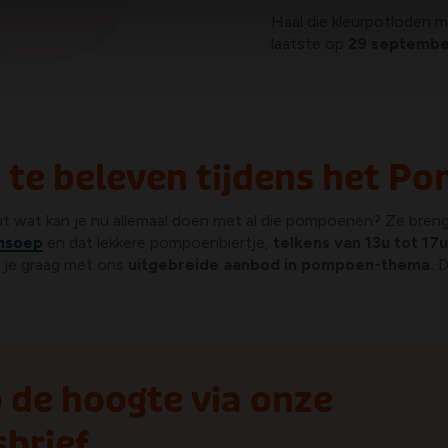
Haal die kleurpotloden m
laatste op
29 september
r te beleven tijdens het
 wat kan je nu allemaal doen met al die pompoenen? Ze brenge
nsoep
en dat lekkere pompoenbiertje,
telkens van 13u tot 17u
j je graag met ons
uitgebreide aanbod in pompoen-thema.
D
op de hoogte via onze
brief