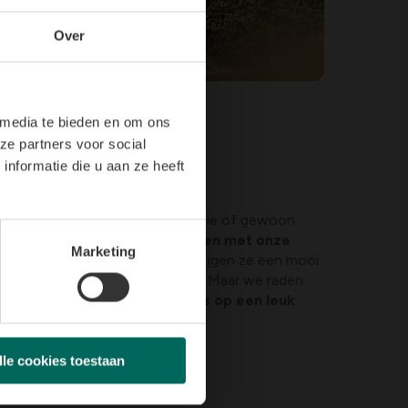
Over
 media te bieden en om ons
ze partners voor social
nformatie die u aan ze heeft
voor de kids
volle pumpkin patch ter inspiratie of gewoon
 kids kunnen zich
volledig uitleven met onze
Marketing
hoort bij unieke kunstwerken krijgen ze een mooi
enen. Als je dat wilt natuurlijk. Maar we raden
mend kind maakt namelijk kans op een leuk
lle cookies toestaan
at af