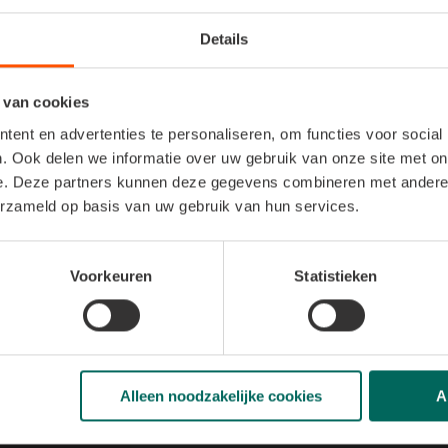
Details
 van cookies
ent en advertenties te personaliseren, om functies voor social
. Ook delen we informatie over uw gebruik van onze site met on
e. Deze partners kunnen deze gegevens combineren met andere i
Kleurwedstrijd 
erzameld op basis van uw gebruik van hun services.
Omringd door onze sfeer
gezellig thuis, creatieve
Voorkeuren
Statistieken
kleurplaat
.
En zoals dat 
plekje tussen onze pompo
het wel aan,
elk deelne
tuinpakket!
Alleen noodzakelijke cookies
A
Print hier je kleurpla