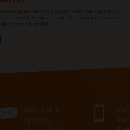
kse nieuwsbrief delen we onze promoties, handige tuintips,
aties, nieuwigheden in onze winkels, … Kortom, iets om elke
ijken, schrijf je snel in!
Schrijf je in
Vol
op onze
soc
Ontde