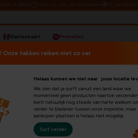
inkels in België
Open op zon- en feestdagen
70 jaar plante
Klantenkaart
Promoties
 Onze takken reiken niet zo ver
Wie denkt aan herfst, denk
Helaas kunnen we niet naar jouw locatie le
x
pompoenen kerven
, pumpk
We zien dat je surft vanuit een land waar we
pompoenweken van Floral
momenteel geen producten naartoe verzenden
eken
op 27 & 28 september.
bent natuurlijk nog steeds van harte welkom o
verder te bladeren tussen onze inspiratie, maar
aankopen plaatsen is helaas niet mogelijk.
Surf verder