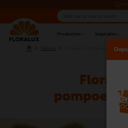
3 w
Producten
Inspiratie
Nieuws
Floralux pompoenweken
Oops!
Floralu
pompoenw