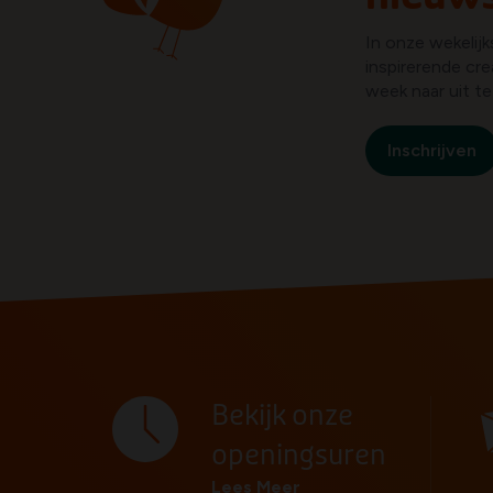
In onze wekelij
inspirerende cre
week naar uit te k
Inschrijven
Bekijk onze
openingsuren
Lees Meer