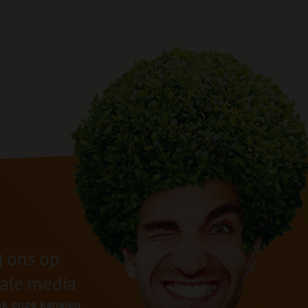
g ons op
iale media
k onze kanalen