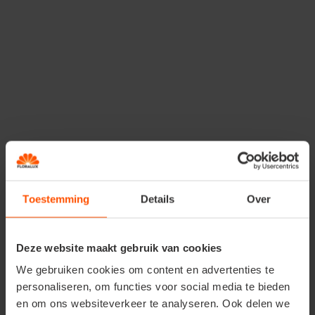
en kans maken op
een extra grote prijs!
Mis deze
unieke kans dus niet. Breng je vrienden en familie mee en
ontdek samen
de
spannende wereld van de
dinosaurussen!
Ranger Ronny heeft
een probleem!
Door een accident zijn alle dino's van Ranger Ronny
Toestemming
Details
Over
ontsnapt. Hij moet ze zo snel mogelijk terugvinden, maar
hij kan dat niet alleen. Willen jullie
helpen om alle
dinosaurussen
veilig terug te krijgen?
Deze website maakt gebruik van cookies
We gebruiken cookies om content en advertenties te
personaliseren, om functies voor social media te bieden
en om ons websiteverkeer te analyseren. Ook delen we