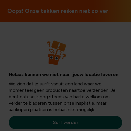
Open op zon- en feestdagen
Oops! Onze takken reiken niet zo ver
Nieuws
Dino Adventure
Helaas kunnen we niet naar jouw locatie leveren
We zien dat je surft vanuit een land waar we
bij Floralux
momenteel geen producten naartoe verzenden. Je
bent natuurlijk nog steeds van harte welkom om
verder te bladeren tussen onze inspiratie, maar
Dadizele
aankopen plaatsen is helaas niet mogelijk.
Surf verder
Augustus wordt
extra spannend bij Floralux Dadizele!