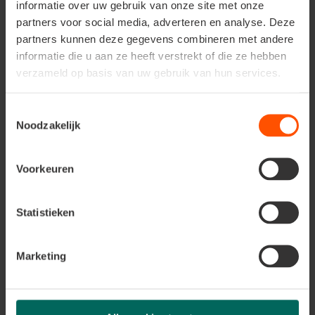
informatie over uw gebruik van onze site met onze
partners voor social media, adverteren en analyse. Deze
partners kunnen deze gegevens combineren met andere
informatie die u aan ze heeft verstrekt of die ze hebben
verzameld op basis van uw gebruik van hun services.
Toestemmingsselectie
Noodzakelijk
Voorkeuren
Zoek de dino's
Statistieken
Verspreid over de winkel vind je verschillende aanwijzingen
voltooien. Daarnaast is er voor elke dappere dino-ranger
een
geschenkje.
Maar dat is nog niet alles! Elke deelnemer ma
Marketing
extra grote prijs met onze fotowedstrijd!