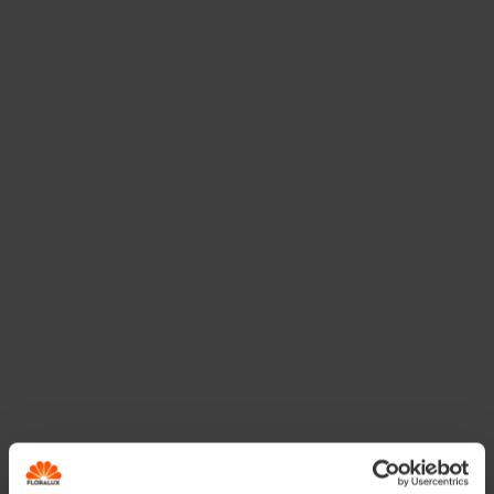
De stam van jouw
kerstboom afzagen? Ja,
graag!
Voor je jouw kerstboom zonder kluit binnenhaalt, zaag je
zo’n 2 cm van de stam af en verwijder je wat schors
rondom.
Daarna zet je hem best een nachtje in een
emmer water, zodat hij zich volledig kan volzuigen met
water. Het resultaat?
Een frisgroene kerstboom
die
veel langer mooi blijft!