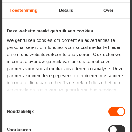
Toestemming
Details
Over
Deze website maakt gebruik van cookies
We gebruiken cookies om content en advertenties te
personaliseren, om functies voor social media te bieden
en om ons websiteverkeer te analyseren. Ook delen we
informatie over uw gebruik van onze site met onze
Waar de kerstboom
partners voor social media, adverteren en analyse. Deze
plaatsen?
partners kunnen deze gegevens combineren met andere
informatie die u aan ze heeft verstrekt of die ze hebben
verzameld op basis van uw gebruik van hun services.
Kerstbomen houden van
een niet te warme, tochtvrije
plek.
Zet je boom dus niet vlak bij de verwarming, haard
of in de directe zon. Heb je vloerverwarming? Plaats de
Toestemmingsselectie
boom dan op
een verhoogje of een tapijt,
zodat de
Noodzakelijk
wortelkluit of stam niet uitdroogt.
Voorkeuren