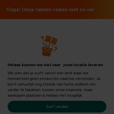
Open op zon- en feestdagen
Oops! Onze takken reiken niet zo ver
Wonen
5 tips voor het
Helaas kunnen we niet naar jouw locatie leveren
We zien dat je surft vanuit een land waar we
verzorgen van je
momenteel geen producten naartoe verzenden. Je
bent natuurlijk nog steeds van harte welkom om
verder te bladeren tussen onze inspiratie, maar
kerstboom
aankopen plaatsen is helaas niet mogelijk.
Surf verder
Er gaat toch niets boven die heerlijke dennengeur in huis