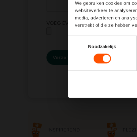
We gebruiken cookies om cont
websiteverkeer te analyseren
media, adverteren en analys
VOEG EVENTUEEL FOTO'S TOE VAN 
verstrekt of die ze hebben v
Toestemmingsselectie
Noodzakelijk
Verzenden
INSPIREREND
PLEZI