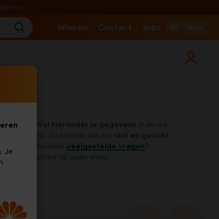
nkennis
Winkels
Contact
Jobs
BE - NL
r je klaar!
Vul hieronder je gegevens
in en we
veren
snel mogelijk. Zo kunnen we jou
vlot en gericht
 een kijkje bij onze
veelgestelde vragen
?
. Je
en het antwoord op jouw vraag.
m