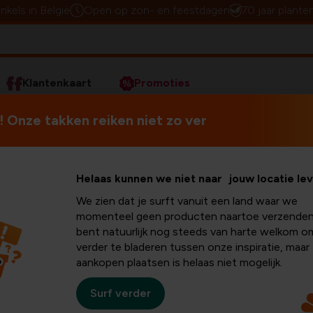
inkels in België
Open op zon- en feestdagen
70 jaar plante
Klantenkaart
Promoties
 Onze takken reiken niet zo ver
 met ons
Onze klantendienst staat voo
Helaas kunnen we niet naar jouw locatie le
beantwoorden je bericht zo 
We zien dat je surft vanuit een land waar we
verder helpen. Neem je eerst
momenteel geen producten naartoe verzenden
Misschien vind je daar mete
bent natuurlijk nog steeds van harte welkom o
verder te bladeren tussen onze inspiratie, maar
aankopen plaatsen is helaas niet mogelijk.
Surf verder