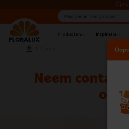
3 w
Producten
Inspiratie
Contact
Oops!
Neem contact
op