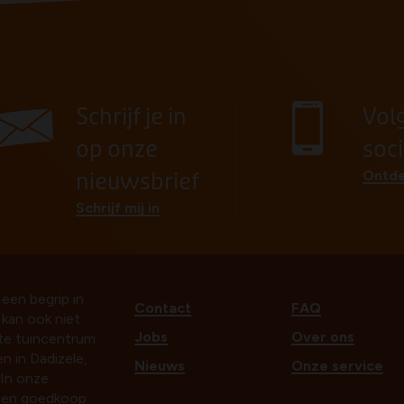
Schrijf je in
Vol
op onze
soc
Ontde
nieuwsbrief
Schrijf mij in
 een begrip in
Contact
FAQ
t kan ook niet
Jobs
Over ons
ste tuincentrum
n in Dadizele,
Nieuws
Onze service
In onze
k en goedkoop