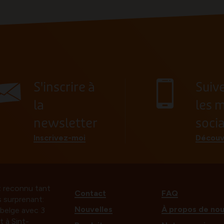
S'inscrire à
Suiv
la
les 
newsletter
soci
Inscrivez-moi
Découv
t reconnu tant
Contact
FAQ
s surprenant:
Nouvelles
À propos de no
e belge avec 3
t à Sint-