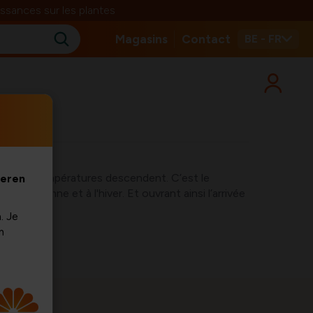
ssances sur les plantes
Magasins
Contact
BE - FR
 et les températures descendent. C’est le
veren
à l'automne et à l'hiver. Et ouvrant ainsi l’arrivée
. Je
m