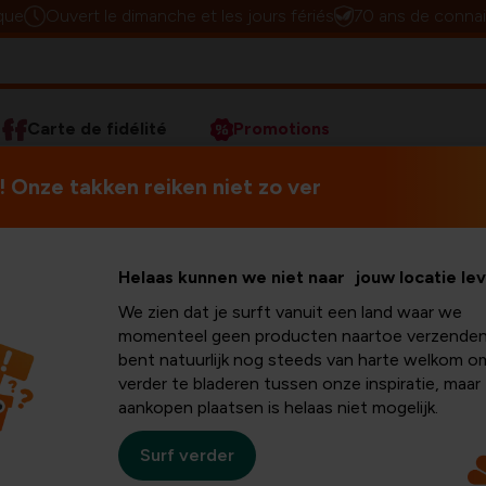
que
Ouvert le dimanche et les jours fériés
70 ans de connai
Carte de fidélité
Promotions
rer un arbre de Noël
 Onze takken reiken niet zo ver
 arbre de
Les journées raccourcissent
Helaas kunnen we niet naar jouw locatie le
moment ou l'été cède la place 
We zien dat je surft vanuit een land waar we
de la saison de Noël!
momenteel geen producten naartoe verzenden
bent natuurlijk nog steeds van harte welkom o
verder te bladeren tussen onze inspiratie, maar
aankopen plaatsen is helaas niet mogelijk.
Surf verder