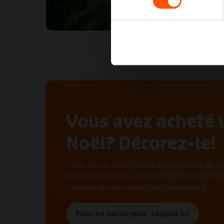
Vous avez acheté 
Noël? Décorez-le!
L'une des activités les plus amusantes de la
décorer le sapin de Noël ensemble. Nous v
conseils de nos experts en décoration!
Pour en savoir plus, cliquez ici