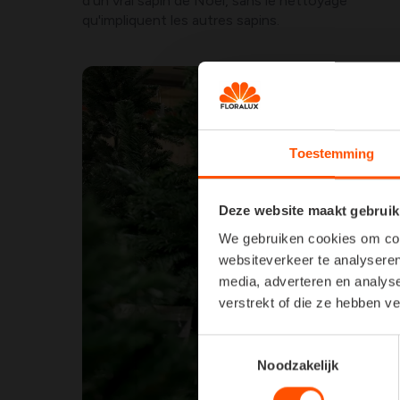
d'un vrai sapin de Noël, sans le nettoyage
qu'impliquent les autres sapins.
Toestemming
Deze website maakt gebruik
We gebruiken cookies om cont
websiteverkeer te analyseren
media, adverteren en analys
verstrekt of die ze hebben v
Toestemmingsselectie
Noodzakelijk