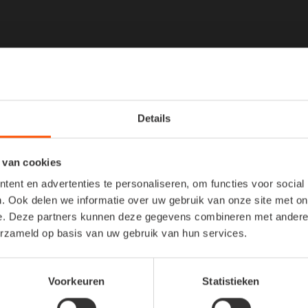
Se procure
Details
artificiel
 van cookies
Préférez-vous investir da
à vous émerveiller duran
ent en advertenties te personaliseren, om functies voor social
différents sapins de Noël
. Ook delen we informatie over uw gebruik van onze site met on
Un grand, ou plutôt un p
e. Deze partners kunnen deze gegevens combineren met andere i
peut-être un mini sapin?
erzameld op basis van uw gebruik van hun services.
gamme, il y en a pour to
correspondant à votre es
Voorkeuren
Statistieken
En conclusion, si vous 
à un prix abordable? V