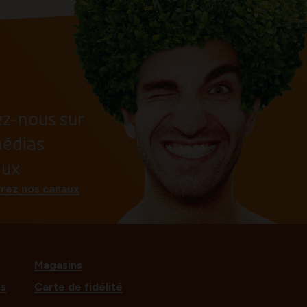
ez-nous sur
médias
aux
rez nos canaux
Magasins
us
Carte de fidélité