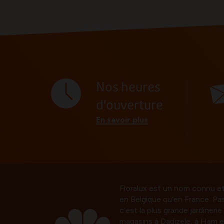
Nos heures
d'ouverture
En savoir plus
Floralux est un nom connu e
en Belgique qu’en France. Pa
c’est la plus grande jardineri
magasins à Dadizele, à Ham e