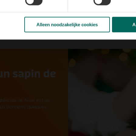
Alleen noodzakelijke cookies
A
un sapin de
 période de Noël est de
ous donnons quelques