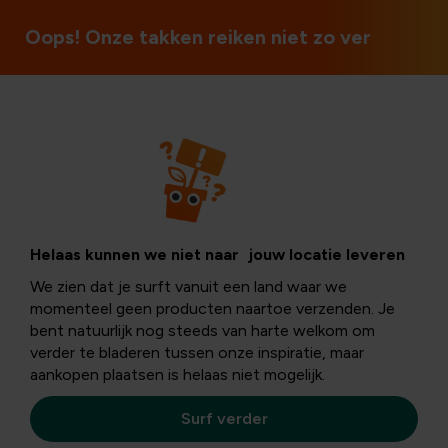
Ouvert le dimanche et les jours fériés
Oops! Onze takken reiken niet zo ver
Noël
Cosy by Nature –
Helaas kunnen we niet naar jouw locatie leveren
We zien dat je surft vanuit een land waar we
Sérénité et
momenteel geen producten naartoe verzenden. Je
bent natuurlijk nog steeds van harte welkom om
verder te bladeren tussen onze inspiratie, maar
détente
aankopen plaatsen is helaas niet mogelijk.
Surf verder
Cosy by Nature
dégage sérénité et chaleur grâce à ses