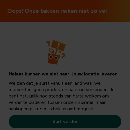
70 ans de connaissances sur les plantes
Oops! Onze takken reiken niet zo ver
Produits
Aménagement du
Helaas kunnen we niet naar jouw locatie leveren
We zien dat je surft vanuit een land waar we
jardin
momenteel geen producten naartoe verzenden. Je
bent natuurlijk nog steeds van harte welkom om
verder te bladeren tussen onze inspiratie, maar
aankopen plaatsen is helaas niet mogelijk.
Savez-vous déjà exactement comment aménager votre
jardin? Ou n’avez-vous aucune idée par où commencer?
Surf verder
L'inspiration peut être trouvée partout. Faites le tour de
vos amis et de votre famille pour voir quel style vous